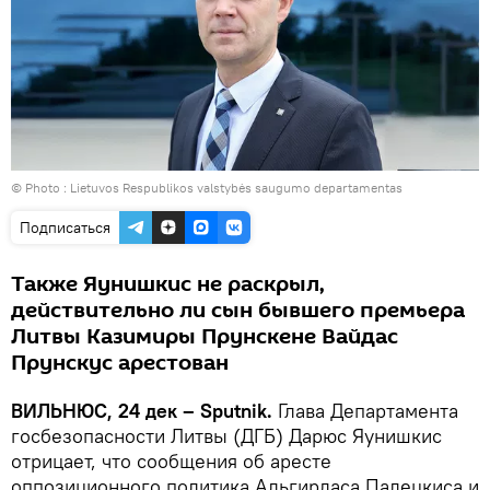
© Photo :
Lietuvos Respublikos valstybės saugumo departamentas
Подписаться
Также Яунишкис не раскрыл,
действительно ли сын бывшего премьера
Литвы Казимиры Прунскене Вайдас
Прунскус арестован
ВИЛЬНЮС, 24 дек – Sputnik.
Глава Департамента
госбезопасности Литвы (ДГБ) Дарюс Яунишкис
отрицает, что сообщения об аресте
оппозиционного политика Альгирдаса Палецкиса и