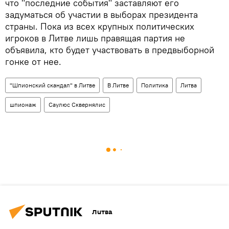
что "последние события" заставляют его
задуматься об участии в выборах президента
страны. Пока из всех крупных политических
игроков в Литве лишь правящая партия не
объявила, кто будет участвовать в предвыборной
гонке от нее.
"Шпионский скандал" в Литве
В Литве
Политика
Литва
шпионаж
Саулюс Сквернялис
Литва