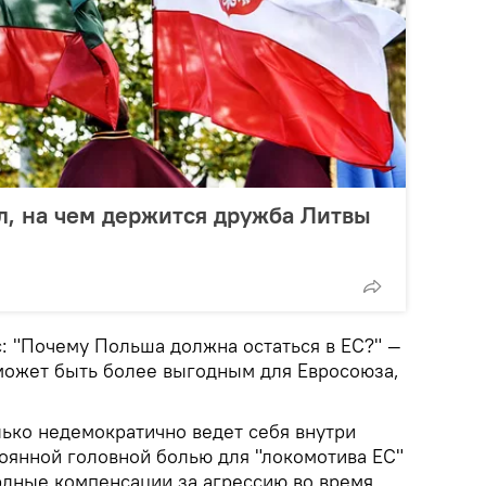
л, на чем держится дружба Литвы
: "Почему Польша должна остаться в ЕС?" —
 может быть более выгодным для Евросоюза,
лько недемократично ведет себя внутри
тоянной головной болью для "локомотива ЕС"
рдные компенсации за агрессию во время