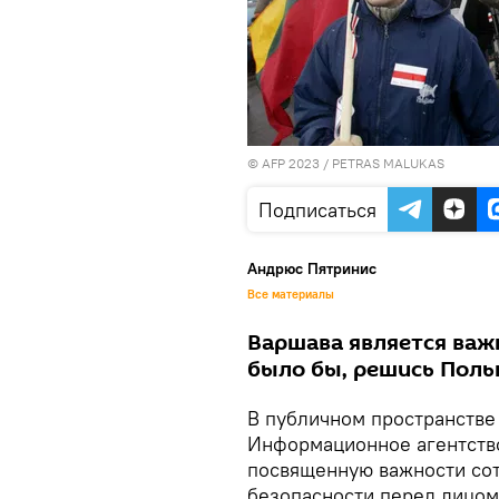
© AFP 2023 / PETRAS MALUKAS
Подписаться
Андрюс Пятринис
Все материалы
Варшава является важ
было бы, решись Поль
В публичном пространстве
Информационное агентство
посвященную важности сот
безопасности перед лицом 