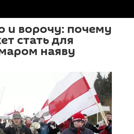
то и ворочу: почему
ет стать для
маром наяву