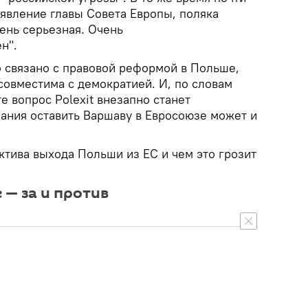
явление главы Совета Европы, поляка
чень серьезная. Очень
н".
о связано с правовой реформой в Польше,
совместима с демократией. И, по словам
те вопрос Polexit внезапно станет
ания оставить Варшаву в Евросоюзе может и
ктива выхода Польши из ЕС и чем это грозит
 — за и против