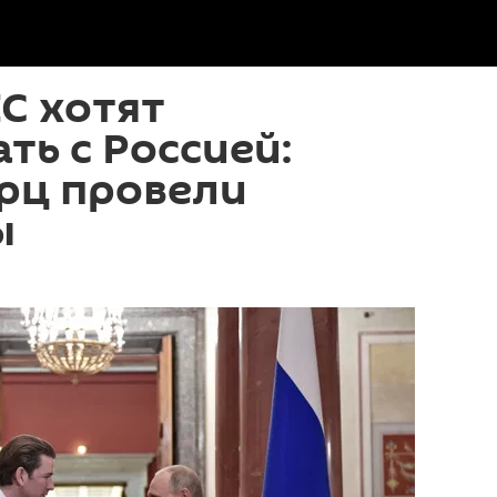
ЕС хотят
ть с Россией:
рц провели
ы