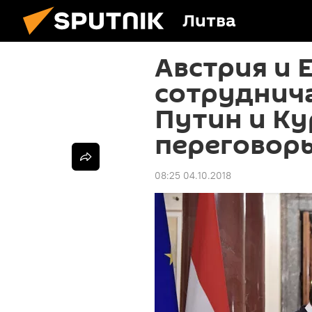
Литва
Австрия и 
сотруднича
Путин и Ку
переговор
08:25 04.10.2018