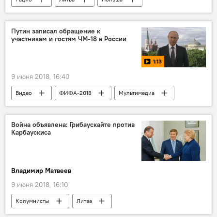
Путин записал обращение к
участникам и гостям ЧМ-18 в России
1:13
9 июня 2018, 16:40
Видео
ФИФА-2018
Мультимедиа
Мультимедиа
Россия
Владимир Путин
ЧМ-2018
Война объявлена: Грибаускайте против
Карбаускиса
Лучшие видео о Чемпионате мира по футболу 2018 в России
Владимир Матвеев
9 июня 2018, 16:10
Колумнисты
Литва
Даля Грибаускайте
Рамунас Карбаускис