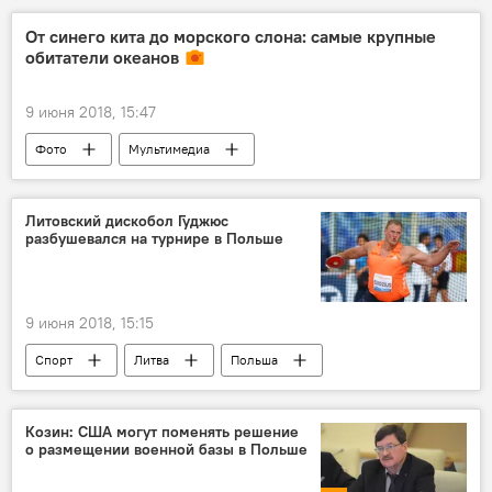
От синего кита до морского слона: самые крупные
обитатели океанов
9 июня 2018, 15:47
Фото
Мультимедиа
морские животные
океан
Литовский дискобол Гуджюс
разбушевался на турнире в Польше
9 июня 2018, 15:15
Спорт
Литва
Польша
Андрюс Гуджюс
Козин: США могут поменять решение
о размещении военной базы в Польше