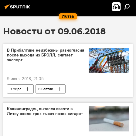
Литва
Новости от 09.06.2018
В Прибалтике неизбежны разногласия
после выхода из БРЭЛЛ, считает
эксперт
9 июня 2018, 21:05
В мире
В Балтии
Энергостратегия Литвы и выход из БРЭЛЛ
Литва
Латвия
Эстония
Калининградец пытался ввезти в
Литву около трех тысяч пачек сигарет
БРЭЛЛ
синхронизация