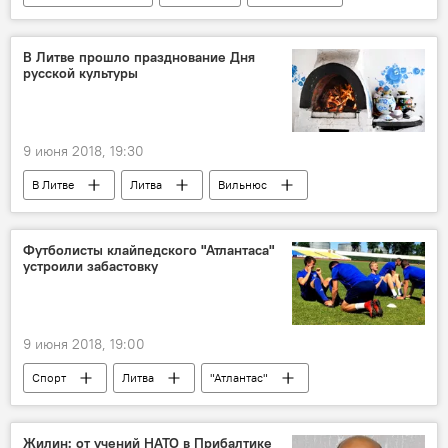
В Литве прошло празднование Дня
русской культуры
9 июня 2018, 19:30
В Литве
Литва
Вильнюс
Россия
Ремигиюс Шимашюс
Александр Удальцов
Виктор Успасских
Футболисты клайпедского "Атлантаса"
устроили забастовку
9 июня 2018, 19:00
Спорт
Литва
"Атлантас"
Жилин: от учений НАТО в Прибалтике