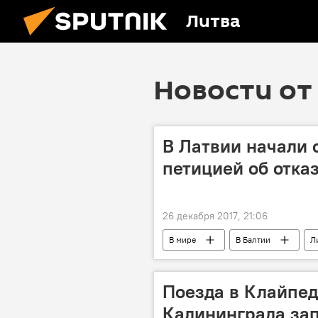
Литва
Новости от 
В Латвии начали 
петицией об отка
26 декабря 2017, 21:06
В мире
В Балтии
Л
Поезда в Клайпед
Калининграда зап