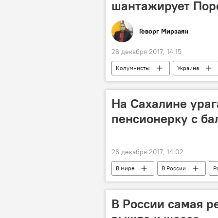
шантажирует Пор
Геворг Мирзаян
26 декабря 2017, 14:15
Колумнисты
Украина
Михаил Саакашвили
На Сахалине ураг
пенсионерку с ба
26 декабря 2017, 14:02
В мире
В России
Р
В России самая р