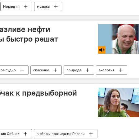
Норвегия
музыка
азливе нефти
ы быстро решат
ое судно
спасение
природа
экология
бчак к предвыборной
ния Собчак
выборы президента России