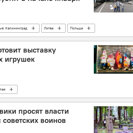
ые: Калининград
Литва
Польша
олзин
Калининградская железная дорога
отовит выставку
х игрушек
пая
вики просят власти
с советских воинов