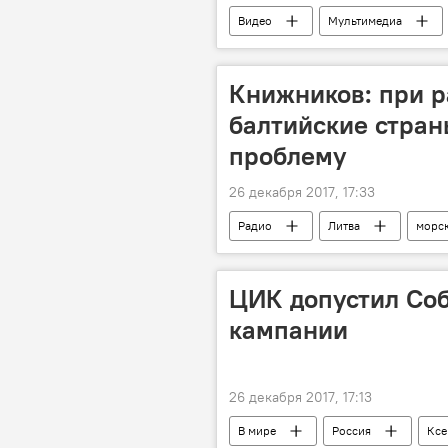
Видео
Мультимедиа
Книжников: при р
балтийские стран
проблему
26 декабря 2017, 17:33
Радио
Литва
морск
нефтепродукты
нефть
ЦИК допустил Со
кампании
26 декабря 2017, 17:13
В мире
Россия
Ксе