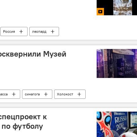
Россия
леопард
осквернили Музей
есса
синагога
Холокост
спецпроект к
 по футболу