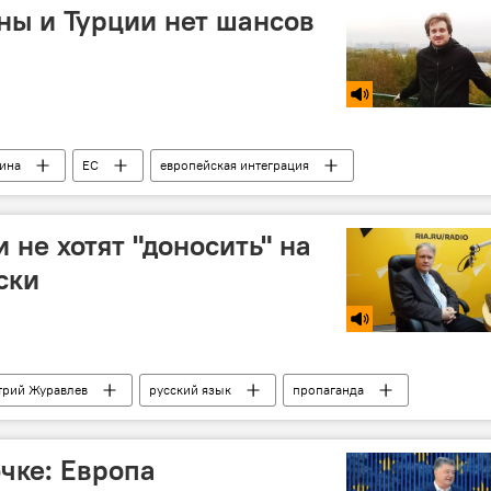
ины и Турции нет шансов
ина
ЕС
европейская интеграция
 не хотят "доносить" на
ски
трий Журавлев
русский язык
пропаганда
чке: Европа