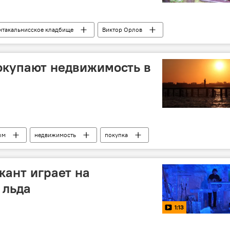
нтакальнисское кладбище
Виктор Орлов
)
захоронение советских воинов
окупают недвижимость в
ым
недвижимость
покупка
ант играет на
 льда
1:13