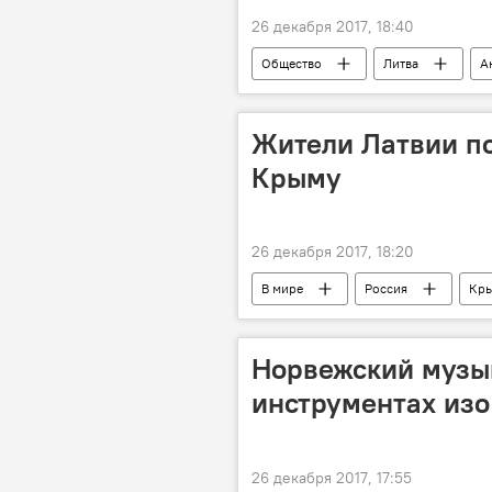
26 декабря 2017, 18:40
Общество
Литва
А
"Забытые солдаты" (Užmiršti kareiviai
Жители Латвии п
Крыму
26 декабря 2017, 18:20
В мире
Россия
Кр
Норвежский музык
инструментах изо
26 декабря 2017, 17:55