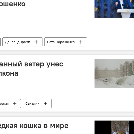
ошенко
Дональд Трамп
Петр Порошенко
анный ветер унес
лкона
оссия
Сахалин
едкая кошка в мире