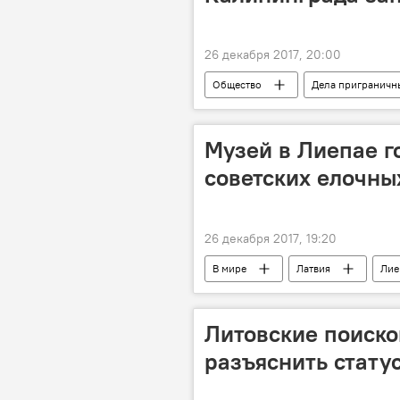
26 декабря 2017, 20:00
Общество
Дела приграничн
Калининград
Виктор Голом
Музей в Лиепае г
советских елочны
26 декабря 2017, 19:20
В мире
Латвия
Лие
Литовские поиско
разъяснить стату