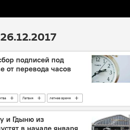
26.12.2017
сбор подписей под
зе от перевода часов
итва
Латвия
летнее время
у и Гдыню из
устят в начале января