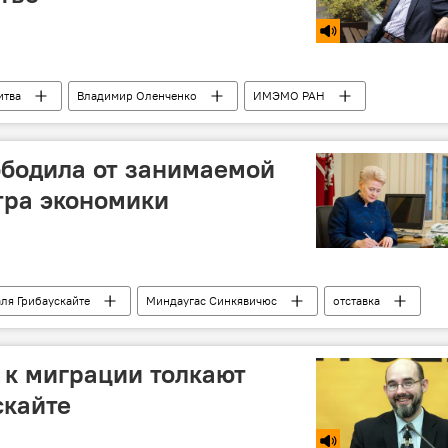
итва
Владимир Оленченко
ИМЭМО РАН
ободила от занимаемой
тра экономики
ля Грибаускайте
Миндаугас Синкявичюс
отставка
 к миграции толкают
скайте