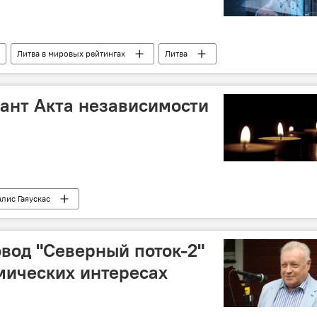
Литва в мировых рейтингах
Литва
рейтинг конкурентоспособности
ант Акта независимости
алис Гаяускас
овод "Северный поток-2"
мических интересах