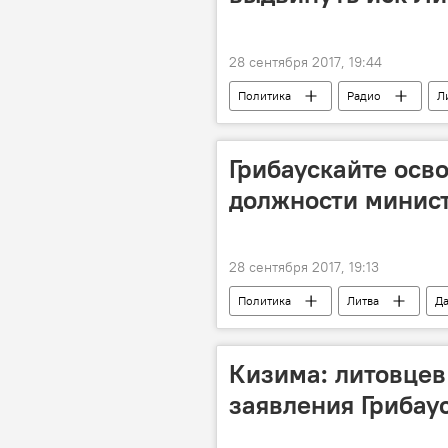
28 сентября 2017, 19:44
Политика
Радио
Л
расследование
иск
Грибаускайте осв
должности минис
28 сентября 2017, 19:13
Политика
Литва
Да
Кизима: литовцев
заявления Грибау