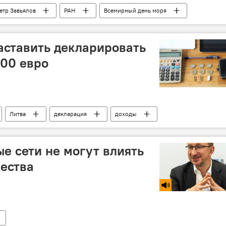
етр Завьялов
РАН
Всемирный день моря
аставить декларировать
500 евро
Литва
декларация
доходы
ые сети не могут влиять
чества