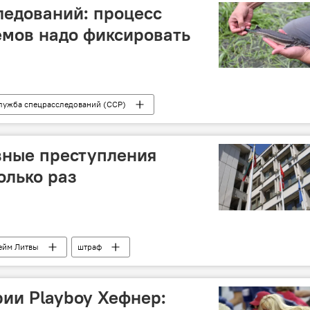
ледований: процесс
емов надо фиксировать
лужба спецрасследований (ССР)
зарыбление
разведение рыбы
вные преступления
олько раз
ейм Литвы
штраф
ии Playboy Хефнер: