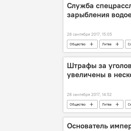
Служба спецрасс
зарыбления водо
28 сентября 2017, 15:05
Общество
Литва
С
Служба рыбного хозяйства
Штрафы за уголо
увеличены в неск
28 сентября 2017, 14:52
Общество
Литва
С
Основатель импер