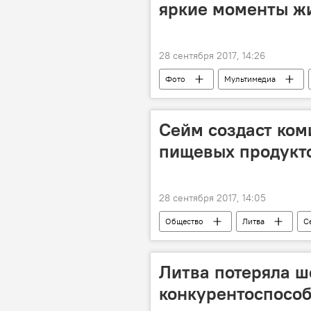
яркие моменты ж
28 сентября 2017, 14:26
Фото
Мультимедиа
умер основатель Playboy Хью Хефнер
Сейм создаст ком
пищевых продукт
28 сентября 2017, 14:05
Общество
Литва
С
проверка качества
Литва потеряла ш
конкурентоспосо