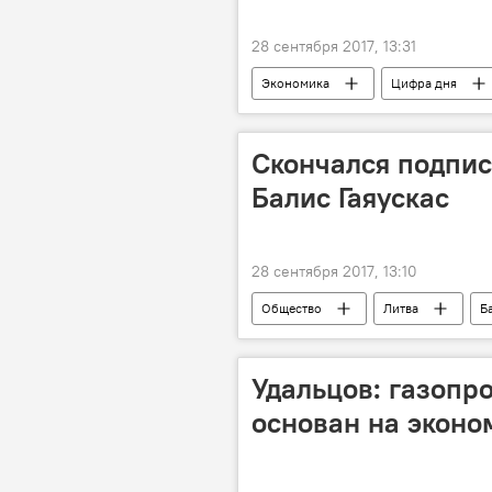
28 сентября 2017, 13:31
Экономика
Цифра дня
Департамент статистики Литвы
Скончался подпис
Балис Гаяускас
28 сентября 2017, 13:10
Общество
Литва
Б
Удальцов: газопр
основан на эконо