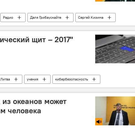
Радио
Даля Грибаускайте
Сергей Кизима
ический щит – 2017"
Литва
учения
кибербезопасность
к из океанов может
зм человека