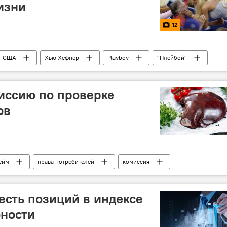
изни
12
США
Хью Хефнер
Playboy
"Плейбой"
иссию по проверке
ов
ейм
права потребителей
комиссия
есть позиций в индексе
бности