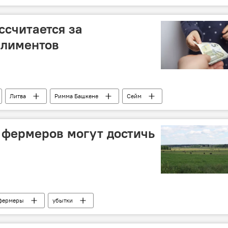
ссчитается за
алиментов
Литва
Римма Башкене
Сейм
ra)
Фонд поддержки детей
алименты
 фермеров могут достичь
фермеры
убытки