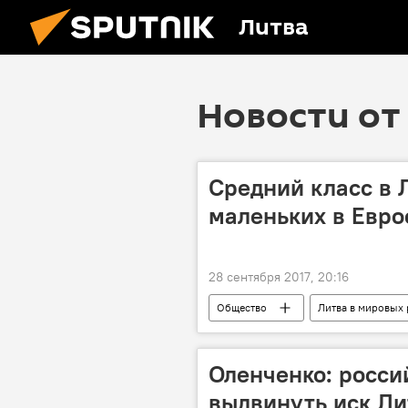
Литва
Новости от 
Средний класс в 
маленьких в Евр
28 сентября 2017, 20:16
Общество
Литва в мировых 
Danske Bank
рейтинг
Оленченко: росси
выдвинуть иск Ли