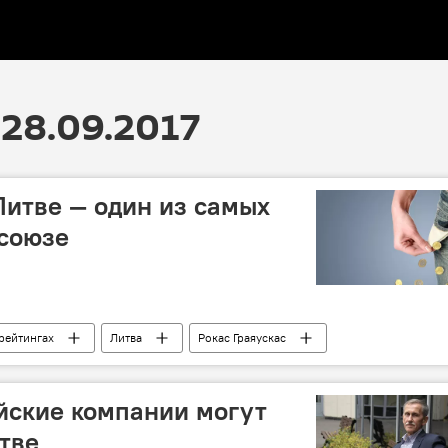
28.09.2017
Литве — один из самых
осоюзе
рейтингах
Литва
Рокас Граяускас
доход
средний класс
йские компании могут
тве