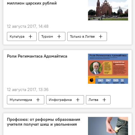
миллион царских рублей
12 августа 2017, 14:48
Культура
Туризм
Только в Литве
Общество
Литва
Пятрас Блажявичюс
Рейнольд Тизенгаузен
Роли Регимантаса Адомайтиса
костел святого Матфея в Рокишкес
12 августа 2017, 13:36
Мультимедиа
Инфографика
Литва
Регимантас Адомайтис
актер
советское кино
литовское кино
Профсоюз: от реформы образования
учителя получат шиш и увольнения
народный артист СССР