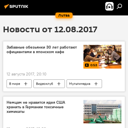
Литва
Новости от 12.08.2017
Забавные обезьянки 30 лет работают
официантами в японском кафе
0:53
12 августа 2017, 20:10
В мире
Видеоклуб
Мультимедиа
Общество
Япония
обезьяна
официант
Немцам не нравится идея США
хранить в Германии токсичные
химикаты