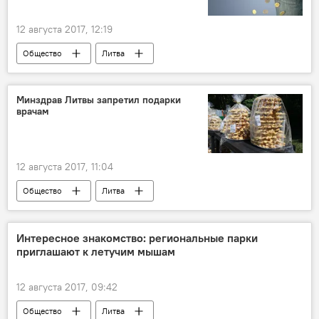
12 августа 2017, 12:19
Общество
Литва
Саулюс Сквернялис
Гражвидас Казакявичюс
Минздрав Литвы запретил подарки
врачам
Министерство образования
Министерство финансов
профсоюз работников образования
12 августа 2017, 11:04
повышение зарплаты
учителя
Общество
Литва
Образование в Литве: есть ли чему поучиться
Нендре Черняускене
Министерство здравоохранения
подарок
Интересное знакомство: региональные парки
приглашают к летучим мышам
взятка
уголовная ответственность
12 августа 2017, 09:42
Общество
Литва