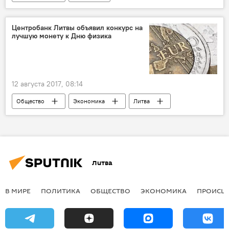
Региональный парк Веркю
Региональный парк Павильню
Центробанк Литвы объявил конкурс на
лучшую монету к Дню физика
летучая мышь
12 августа 2017, 08:14
Общество
Экономика
Литва
Дейвис Станкявичюс
Центробанк Литвы
День физика
монета
нумизматика
Литва
В МИРЕ
ПОЛИТИКА
ОБЩЕСТВО
ЭКОНОМИКА
ПРОИСШ