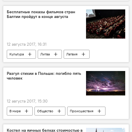
Под крылом самолета: аэропорты Литвы
Литва
Гедиминас Альмантас
Бесплатные показы фильмов стран
Балтии пройдут в конце августа
Каунасский аэропорт
пассажиропоток
рейсы
пассажиры
маршруты
12 августа 2017, 16:31
Культура
Литва
Латвия
Эстония
Литовский центр кино
Baltijos kino dienos
Дни балтийского кино
Разгул стихии в Польше: погибло пять
человек
бесплатные показы
фильмы
12 августа 2017, 15:30
В мире
Общество
Происшествия
Цифра дня
Польша
буря
гроза
непогода
Костел на яичных белках стоимостью в