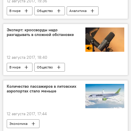
12 августа 2017, 19:36
В мире
Общество
Аналитика
США
Германия
Урсула фон дер Ляйен
ВС США
Эксперт: кроссворды надо
разгадывать в сложной обстановке
склад США для хранения токсичных веществ в Германии
12 августа 2017, 18:40
В мире
Общество
Александр Каплан
память
внимание
кроссворд
задачи
Количество пассажиров в литовских
аэропортах стало меньше
12 августа 2017, 17:44
Экономика