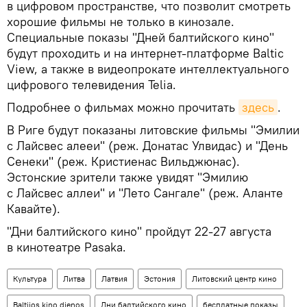
в цифровом пространстве, что позволит смотреть
хорошие фильмы не только в кинозале.
Специальные показы "Дней балтийского кино"
будут проходить и на интернет-платформе Baltic
View, а также в видеопрокате интеллектуального
цифрового телевидения Telia.
Подробнее о фильмах можно прочитать
здесь
.
В Риге будут показаны литовские фильмы "Эмилии
с Лайсвес алееи" (реж. Донатас Улвидас) и "День
Сенеки" (реж. Кристиенас Вильджюнас).
Эстонские зрители также увидят "Эмилию
с Лайсвес аллеи" и "Лето Сангале" (реж. Аланте
Кавайте).
"Дни балтийского кино" пройдут 22-27 августа
в кинотеатре Pasaka.
Культура
Литва
Латвия
Эстония
Литовский центр кино
Baltijos kino dienos
Дни балтийского кино
бесплатные показы