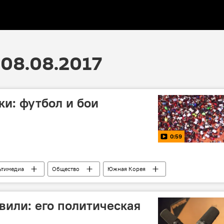
08.08.2017
ки: футбол и бои
0:59
ьтимедиа
Общество
Южная Корея
томат
вили: его политическая