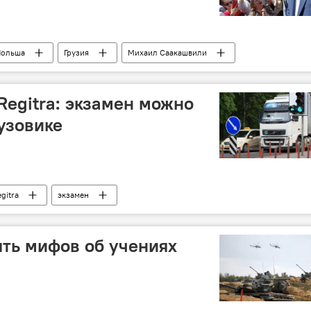
Польша
Грузия
Михаил Саакашвили
вы
розыск
экс-президент
Regitra: экзамен можно
узовике
gitrа
экзамен
ять мифов об учениях