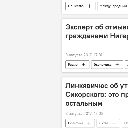
Общество
Международный 
Эксперт об отмыв
гражданами Ниге
8 августа 2017, 17:31
Радио
Экономика
отмывание денег
"нигерийс
Линкявичюс об ут
Сикорского: это 
остальным
8 августа 2017, 17:08
Политика
Литва
П