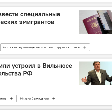
ввести специальные
овских эмигрантов
Курс на запад: литовцы массово эмигрируют из страны
Сейм
паспорт
двойное гражданство
или устроил в Вильнюсе
ольства РФ
итва
Михаил Саакашвили
ократы Литвы (СО-ХДЛ)