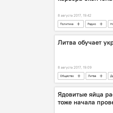
8 августа 2017, 19:42
Политика
Радио
Н
Центр проблем Кавказа и регионал
гражданство Украины
"Пасп
Литва обучает ук
8 августа 2017, 19:09
Общество
Литва
Д
Союз стрелков Литвы
летни
Ядовитые яйца ра
тоже начала пров