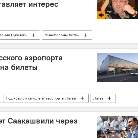
тавляет интерес
еонид Букштейн
Минобороны Литвы
в Литве
кибербезопасность
антивирус
ского аэропорта
 на билеты
Под крылом самолета: аэропорты Литвы
Литва
ет Саакашвили через