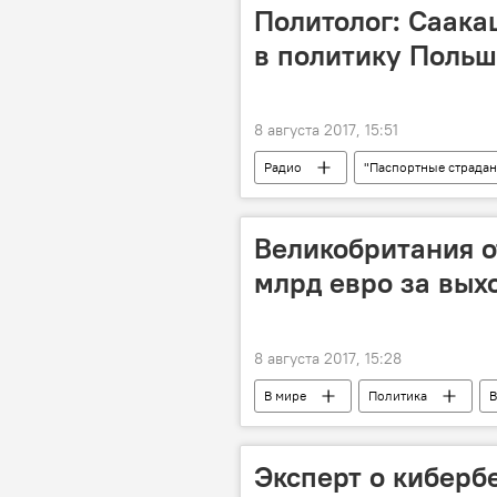
гражданство для Саакашвили в Литве
Политолог: Саака
в политику Поль
8 августа 2017, 15:51
Радио
"Паспортные страда
Великобритания о
млрд евро за вых
8 августа 2017, 15:28
В мире
Политика
B
выплаты
Эксперт о киберб