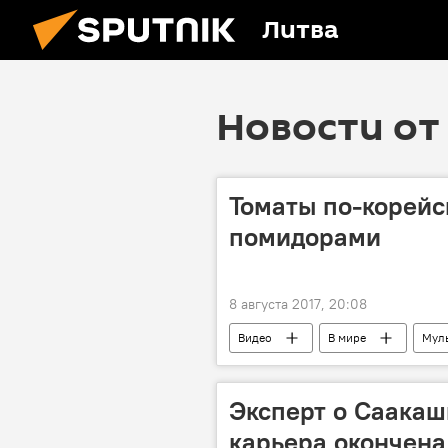
Литва
Новости от 
Томаты по-корейс
помидорами
8 августа 2017, 20:08
Видео
В мире
Мул
фестиваль
помидор
Эксперт о Саакаш
карьера окончена