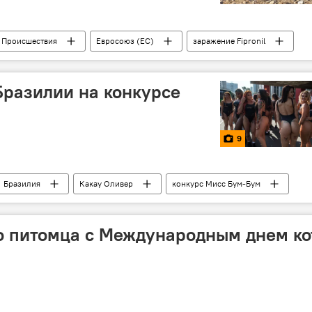
Происшествия
Евросоюз (ЕС)
заражение Fipronil
разилии на конкурсе
9
Бразилия
Какау Оливер
конкурс Мисс Бум-Бум
ие модели
о питомца с Международным днем ко