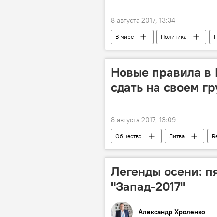
8 августа 2017, 13:34
В мире
Политика
Интерпол
гражданство Лит
"Паспортные страдания" Саакашвили
Новые правила в 
сдать на своем гр
8 августа 2017, 13:09
Общество
Литва
Re
Легенды осени: п
"Запад-2017"
Александр Хроленко