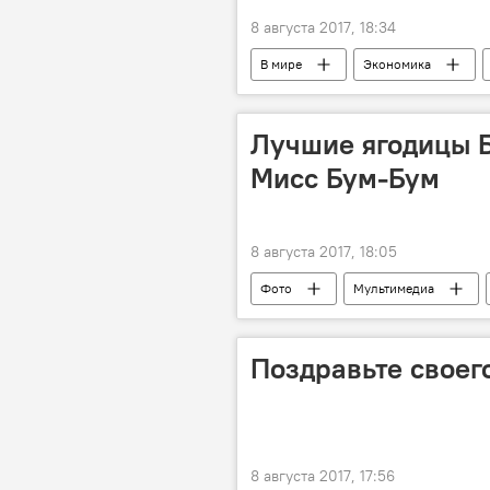
8 августа 2017, 18:34
В мире
Экономика
инсектицид
куриные фермы
Лучшие ягодицы Б
Мисс Бум-Бум
8 августа 2017, 18:05
Фото
Мультимедиа
конкурс красоты
бразильск
Поздравьте своег
8 августа 2017, 17:56