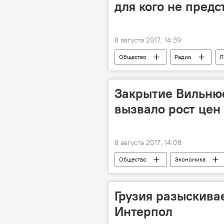
для кого не предс
8 августа 2017, 14:39
Общество
Радио
Л
создание центре кибербезопасности 
Закрытие Вильнюс
вызвало рост цен
8 августа 2017, 14:08
Общество
Экономика
Вильнюс
аэропорт
Грузия разыскива
Интерпол