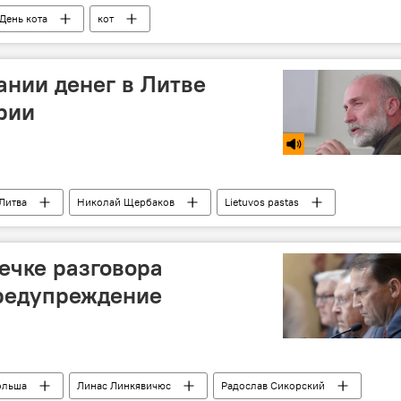
День кота
кот
ании денег в Литве
рии
Литва
Николай Щербаков
Lietuvos pastas
кая мафия"
ечке разговора
предупреждение
ольша
Линас Линкявичюс
Радослав Сикорский