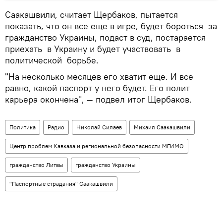
Саакашвили, считает Щербаков, пытается
показать, что он все еще в игре, будет бороться за
гражданство Украины, подаст в суд, постарается
приехать в Украину и будет участвовать в
политической борьбе.
"На несколько месяцев его хватит еще. И все
равно, какой паспорт у него будет. Его полит
карьера окончена", — подвел итог Щербаков.
Политика
Радио
Николай Силаев
Михаил Саакашвили
Центр проблем Кавказа и региональной безопасности МГИМО
гражданство Литвы
гражданство Украины
"Паспортные страдания" Саакашвили