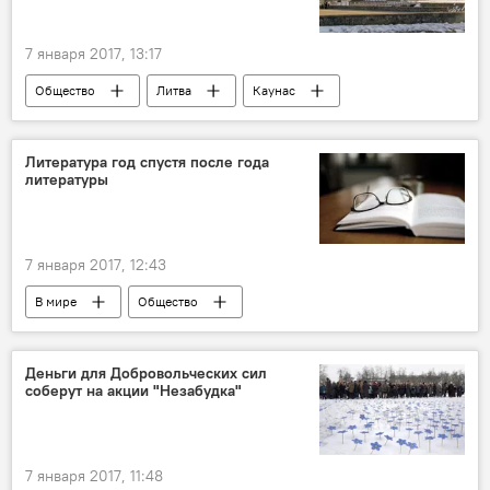
Патриарх Московского и всея Руси Кирилл
7 января 2017, 13:17
Общество
Литва
Каунас
Мэрия Каунаса
рождаемость
смертность
брак
детский сад
Литература год спустя после года
литературы
7 января 2017, 12:43
В мире
Общество
Книга, ты друг или враг?
Россия
Лев Рыжков
Леонид Юзефович
Деньги для Добровольческих сил
соберут на акции "Незабудка"
Петр Алешковский
Боб Дилан
Пол Битти
Борис Акунин
Джоан Роулинг
Стивен Кинг
книга
7 января 2017, 11:48