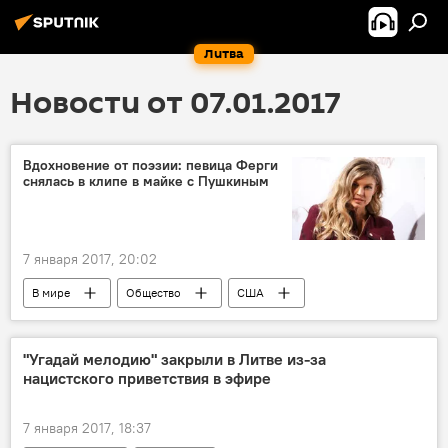
Литва
Новости от 07.01.2017
Вдохновение от поэзии: певица Ферги
снялась в клипе в майке с Пушкиным
7 января 2017, 20:02
В мире
Общество
США
Ферги (Fergie)
Пушкин
клип
видео
"Угадай мелодию" закрыли в Литве из-за
нацистского приветствия в эфире
7 января 2017, 18:37