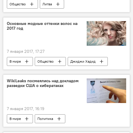
Общество
Литва
Римвидас Палецкис
Аста Баукуте
Симонас Донсковас
LRT
Основные модные оттенки волос на
2017 год
телепередача
телеканал
"Угадай мелодию"
нацизм
7 января 2017, 17:27
В мире
Общество
Джиджи Хадид
Дженнифер Лоуренс
волосы
цвет
омбрэ
балаяж
WikiLeaks посмеялись над докладом
разведки США о кибератаках
7 января 2017, 16:19
В мире
Политика
Громкие разоблачения Джулиана Ассанжа