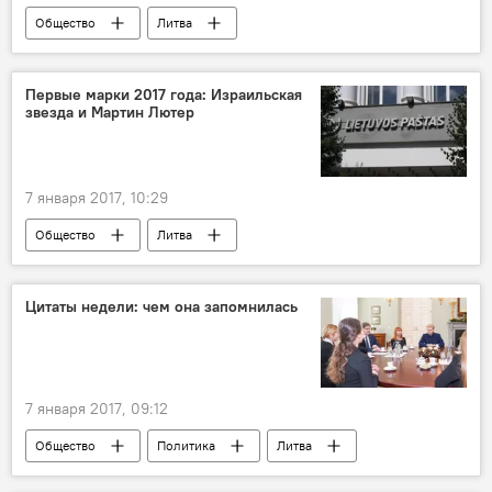
Общество
Литва
Добровольческие силы
"Незабудка"
Первые марки 2017 года: Израильская
звезда и Мартин Лютер
7 января 2017, 10:29
Общество
Литва
"Почта Литвы" (Lietuvos paštas)
марки
Цитаты недели: чем она запомнилась
7 января 2017, 09:12
Общество
Политика
Литва
Линас Линкявичюс
Даля Грибаускайте