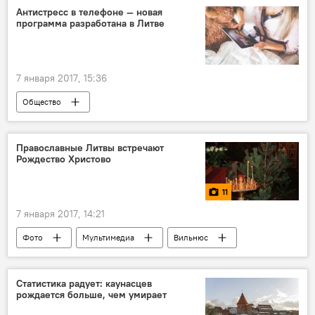
США
Wikileaks
ЦРУ
Антистресс в телефоне — новая
программа разработана в Литве
хакер
доклад
атаки
7 января 2017, 15:36
Общество
Мобильное приложение спасает положение
Литва
Министерство здравоохранения
Православные Литвы встречают
Рождество Христово
Антистрессовые упражнения
медитация
Android
iOs
программа
11
7 января 2017, 14:21
Фото
Мультимедиа
Вильнюс
праздники
Рождество Христово
Кафедральный собор Рожества Богородицы
Статистика радует: каунасцев
рождается больше, чем умирает
отец Евгений