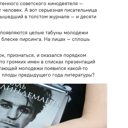
тенного советского кинодеятеля —
 человек. А вот серьезная писательница
вышедший в толстом журнале — и десяти
т появляются целые табуны молодежи
в блеске пирсинга. На лицах — сплошь
рок, признаться, и оказался порядком
-то громких имен в списках презентаций
итающей молодежи появился какой-то
и, плоды предыдущего года литературы?