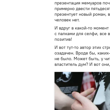
презентация мемуаров поч
примерно двести пятьдесят
презентует новый роман, 
человек нет.
И вдруг в какой-то момен
с палками для селфи, все 
позитив!
И вот тут-то автор этих ст
озадачен. Вроде бы, каких
не было. Может быть, у ч
властитель дум? И вот он