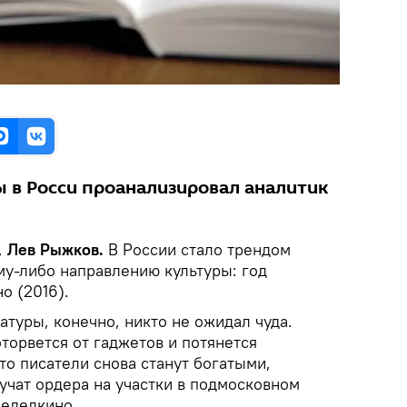
ы в Росси проанализировал аналитик
,
Лев Рыжков.
В России стало трендом
му-либо направлению культуры: год
о (2016).
атуры, конечно, никто не ожидал чуда.
оторвется от гаджетов и потянется
то писатели снова станут богатыми,
чат ордера на участки в подмосковном
ределкино.