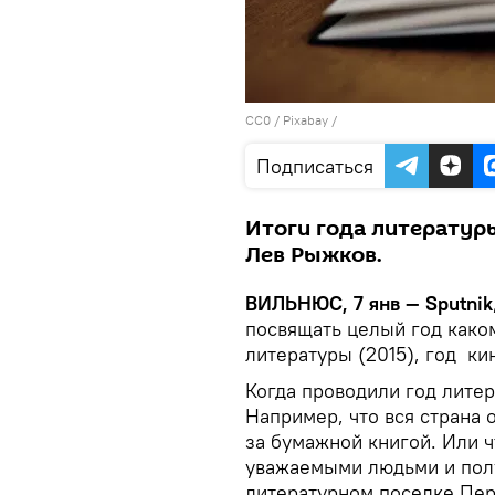
CC0
/
Рixabay
/
Подписаться
Итоги года литератур
Лев Рыжков.
ВИЛЬНЮС, 7 янв — Sputnik
посвящать целый год како
литературы (2015), год кин
Когда проводили год литер
Например, что вся страна 
за бумажной книгой. Или ч
уважаемыми людьми и полу
литературном поселке Пе