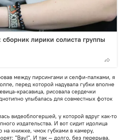
: сборник лирики солиста группы
овав между пирсингами и селфи-палками, я
олпе, перед которой надувала губки вполне
евица-красавица, рисовала сердечки
однотипно улыбалась для совместных фоток
ась видеоблогершей, у которой вдруг как-то
пного издательства. И вот сидит идолица
 на книжке, чмок губками в камеру,
рят: "Вау!". И так — долго, без перерыва.