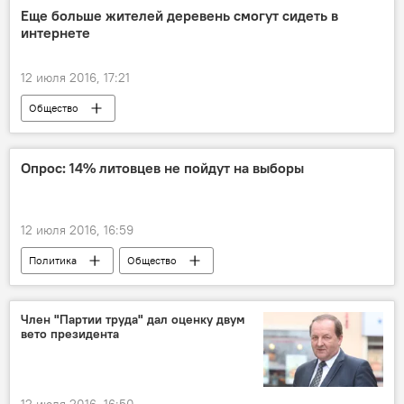
Санкции против России: палка о двух концах
Еще больше жителей деревень смогут сидеть в
интернете
12 июля 2016, 17:21
Общество
Новые технологии: реальность или фантастика?
Опрос: 14% литовцев не пойдут на выборы
12 июля 2016, 16:59
Политика
Общество
Выборы в Сейм: осень — перемен восемь
Член "Партии труда" дал оценку двум
вето президента
12 июля 2016, 16:50