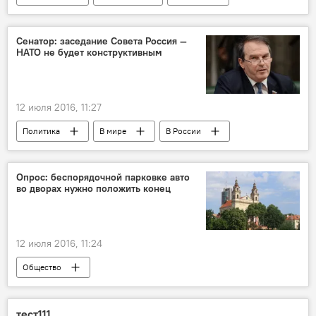
Батальоны НАТО в Балтии и Польше
Сенатор: заседание Совета Россия —
НАТО не будет конструктивным
12 июля 2016, 11:27
Политика
В мире
В России
Аналитика
Опрос: беспорядочной парковке авто
во дворах нужно положить конец
12 июля 2016, 11:24
Общество
Социологи спрашивают — литовцы отвечают
тест111