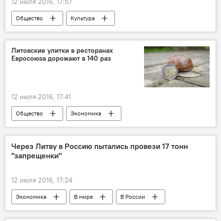
12 июля 2016, 17:57
Общество
Культура
Четверть века без СССР
Литовские улитки в ресторанах
Евросоюза дорожают в 140 раз
12 июля 2016, 17:41
Общество
Экономика
Предприятия Литвы: быстрее, выше, сильнее
Поваренные книги всех стран, объединяйтесь
Через Литву в Россию пытались провези 17 тонн
"запрещенки"
12 июля 2016, 17:24
Экономика
В мире
В России
Дела приграничные: Калининград