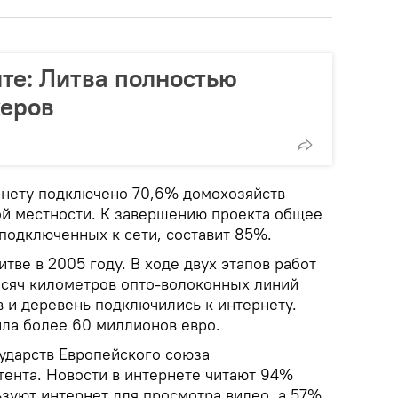
ите: Литва полностью
керов
рнету подключено 70,6% домохозяйств
кой местности. К завершению проекта общее
подключенных к сети, составит 85%.
тве в 2005 году. В ходе двух этапов работ
сяч километров опто-волоконных линий
в и деревень подключились к интернету.
ила более 60 миллионов евро.
сударств Европейского союза
тента. Новости в интернете читают 94%
ьзуют интернет для просмотра видео, а 57%