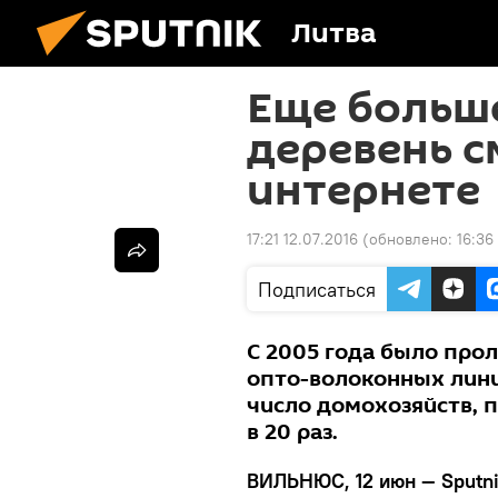
Литва
Еще больш
деревень с
интернете
17:21 12.07.2016
(обновлено:
16:36
Подписаться
С 2005 года было про
опто-волоконных лини
число домохозяйств, 
в 20 раз.
ВИЛЬНЮС, 12 июн — Sputni