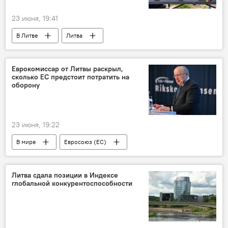
контрабанда
23 июня, 19:41
В Литве
Литва
Минобороны Литвы
Робертас Каунас
Политика
военные расходы
Еврокомиссар от Литвы раскрыл,
сколько ЕС предстоит потратить на
военные закупки
расходы на оборонку
оборону
производство
инновации
поставка оружия
23 июня, 19:22
В мире
Евросоюз (ЕС)
Андрюс Кубилюс
Политика
безопасность
оборона
Литва сдала позиции в Индексе
глобальной конкурентоспособности
военные расходы
расходы на оборонку
поставка оружия
производство