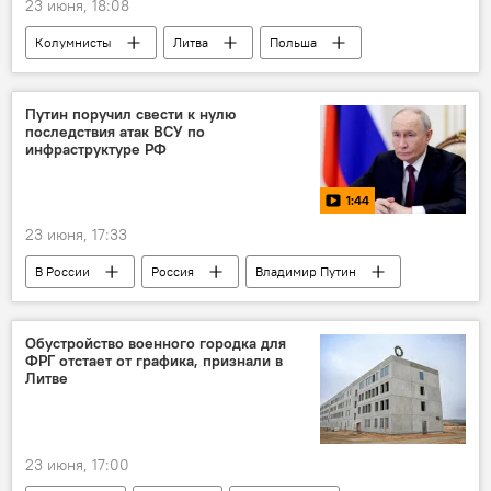
23 июня, 18:08
Колумнисты
Литва
Польша
Украина
Владимир Зеленский
Кароль Навроцкий
Политика
Путин поручил свести к нулю
последствия атак ВСУ по
орден
В Литве
инфраструктуре РФ
1:44
23 июня, 17:33
В России
Россия
Владимир Путин
Украина
Правительство России
Политика
Общество
безопасность
Обустройство военного городка для
ФРГ отстает от графика, признали в
Литве
23 июня, 17:00