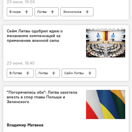
23 июня, 19:00
В мире
Литва
Экономика
конкурентноспособность
рейтинг конкурентоспособности
Сейм Литвы одобрил идею о
механизме компенсаций за
применение военной силы
23 июня, 18:40
В Литве
Литва
Сейм Литвы
Политика
компенсация
компенсации
Минобороны Литвы
"Погорячились оба": Литва захотела
влезть в спор главы Польши и
финансы
безопасность
оборона
Зеленского
дрон
беспилотник
Инциденты с дронами в Литве
Владимир Матвеев