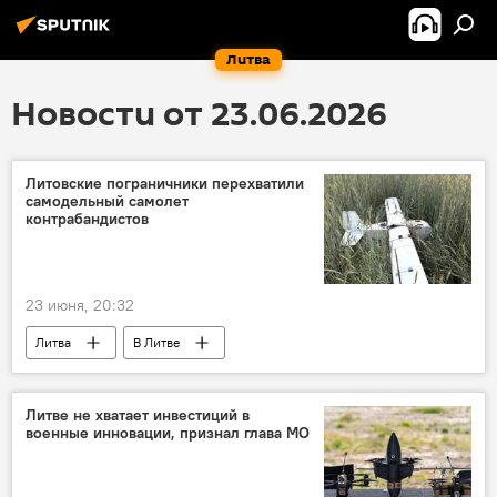
Литва
Новости от 23.06.2026
Литовские пограничники перехватили
самодельный самолет
контрабандистов
23 июня, 20:32
Литва
В Литве
Служба охраны государственной границы (СОГГ)
пограничники
граница
Литве не хватает инвестиций в
военные инновации, признал глава МО
государственная граница
Белоруссия
беспилотник
контрабанда сигарет