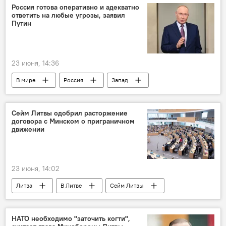
Политика
военные учения
Россия готова оперативно и адекватно
ответить на любые угрозы, заявил
Балтийское море
НАТО
Путин
восточный фланг НАТО
безопасность
23 июня, 14:36
В мире
Россия
Запад
Владимир Путин
безопасность
ВС РФ
армия России
Политика
Сейм Литвы одобрил расторжение
договора с Минском о приграничном
оборона
движении
23 июня, 14:02
Литва
В Литве
Сейм Литвы
Белоруссия
Политика
граница
государственная граница
Общество
НАТО необходимо "заточить когти",