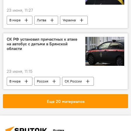
23 июня, 11:27
В мире
Литва
Украина
Польша
Кароль Навроцкий
Владимир Зеленский
Гитанас Науседа
СК РФ установил причастных к атаке
на автобус с детьми в Брянской
Политика
Общество
переговоры
области
диалог
23 июня, 11:15
В мире
Россия
СК России
Белоруссия
Украина
атака
военные
ВСУ
Еще 20 материалов
Литва