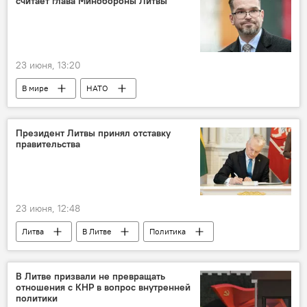
считает глава Минобороны Литвы
23 июня, 13:20
В мире
НАТО
Североатлантический альянс
Литва
Минобороны Литвы
Робертас Каунас
Президент Литвы принял отставку
правительства
Политика
Общество
безопасность
оборона
23 июня, 12:48
Литва
В Литве
Политика
Гитанас Науседа
Инга Ругинене
Перемены в правящей коалиции
В Литве призвали не превращать
отношения с КНР в вопрос внутренней
политики