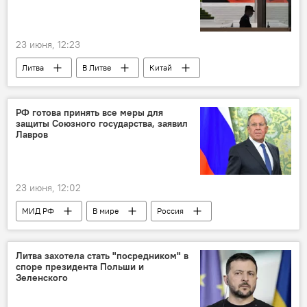
23 июня, 12:23
Литва
В Литве
Китай
Политика
РФ готова принять все меры для
защиты Союзного государства, заявил
Лавров
23 июня, 12:02
МИД РФ
В мире
Россия
Запад
Сергей Лавров
Политика
Евросоюз (ЕС)
Украина
Литва захотела стать "посредником" в
споре президента Польши и
безопасность
переговоры
Зеленского
двусторонние отношения