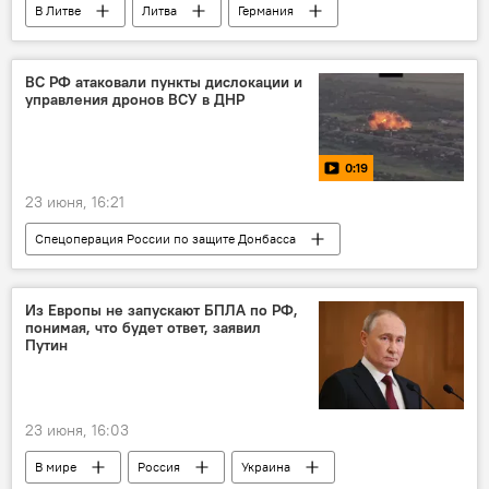
В Литве
Литва
Германия
ФРГ
Немецкая военная бригада в Литве
немецкие военные
воинский контингент
ВС РФ атаковали пункты дислокации и
управления дронов ВСУ в ДНР
военный городок
0:19
23 июня, 16:21
Спецоперация России по защите Донбасса
В мире
Россия
В России
Украина
ВС РФ
армия России
Из Европы не запускают БПЛА по РФ,
понимая, что будет ответ, заявил
специальная военная операция (СВО)
удар
Путин
ВСУ
23 июня, 16:03
В мире
Россия
Украина