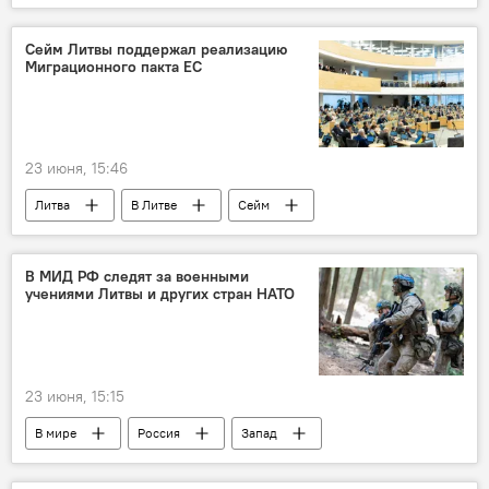
страны Балтии
Владимир Путин
Политика
безопасность
Общество
Сейм Литвы поддержал реализацию
Миграционного пакта ЕС
оборона
23 июня, 15:46
Литва
В Литве
Сейм
Сейм Литвы
ЕС
Евросоюз (ЕС)
мигранты
миграционный кризис
В МИД РФ следят за военными
учениями Литвы и других стран НАТО
миграционная политика
миграция
23 июня, 15:15
В мире
Россия
Запад
МИД РФ
Александр Грушко