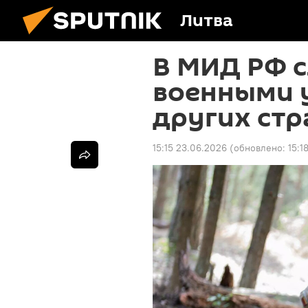
Литва
В МИД РФ с
военными 
других ст
15:15 23.06.2026
(обновлено:
15:1