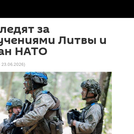
ледят за
учениями Литвы и
ран НАТО
8 23.06.2026
)