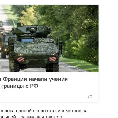
и Франции начали учения
 границы с РФ
полоса длиной около ста километров на
ольшей, граничащая также с