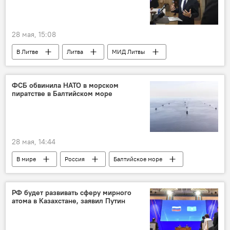
28 мая, 15:08
В Литве
Литва
МИД Литвы
Социал-демократическая партия Литвы (СДПЛ)
Миндаугас Синкявичюс
Политика
ФСБ обвинила НАТО в морском
пиратстве в Балтийском море
угрозы
Калининград
Калининградская область
Россия
28 мая, 14:44
В мире
Россия
Балтийское море
торговля
международная торговля
НАТО
безопасность
судоходство
РФ будет развивать сферу мирного
атома в Казахстане, заявил Путин
Политика
восточный фланг НАТО
граница
ФСБ