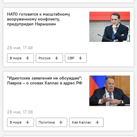
В мире
Россия
Украина
Минобороны РФ
НАТО готовится к масштабному
вооруженному конфликту,
предупредил Нарышкин
28 мая, 17:48
В мире
Россия
СВР
Сергей Нарышкин
НАТО
восточный фланг НАТО
Евросоюз (ЕС)
"Идиотские заявления не обсуждаю":
Лавров – о словах Каллас в адрес РФ
оборона
безопасность
ВС РФ
армия России
28 мая, 17:38
В мире
Политика
Кая Каллас
Сергей Лавров
МИД РФ