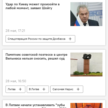
переговоры
ЕС
Удар по Киеву может произойти в
любой момент, заявил Шойгу
28 мая, 17:21
Спецоперация России по защите Донбасса
В мире
Россия
Украина
МИД РФ
Сергей Шойгу
ВС РФ
Памятник советской поэтессе в центре
Вильнюса нельзя сносить, решил суд
28 мая, 16:50
Литва
В Литве
Саломея Нерис
Общество
суд
культура
советский памятник
В Латвии начали устанавливать "зубы