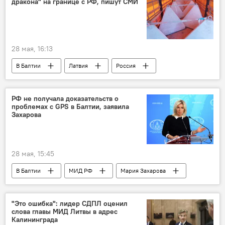
дракона" на границе с РФ, пишут СМИ
советский период истории
28 мая, 16:13
В Балтии
Латвия
Россия
граница
государственная граница
оборона
безопасность
РФ не получала доказательств о
проблемах с GPS в Балтии, заявила
Захарова
28 мая, 15:45
В Балтии
МИД РФ
Мария Захарова
Политика
GPS
Общество
страны Балтии
Литва
Прибалтика
"Это ошибка": лидер СДПЛ оценил
слова главы МИД Литвы в адрес
Калининграда