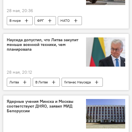
28 мая, 20:36
В мире
ФРГ
НАТО
восточный фланг НАТО
Североатлантический альянс
Политика
Науседа допустил, что Литва закупит
меньше военной техники, чем
Инциденты с дронами в Литве
планировала
безопасность
воздушное пространство
28 мая, 20:12
Литва
В Литве
Гитанас Науседа
Политика
вооружение
расходы на оборонку
Ядерные учения Минска и Москвы
соответствуют ДНЯО, заявил МИД
Белоруссии