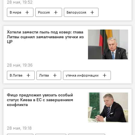
28 мая, 19:52
В мире
Россия
Белоруссия
учения
военные учения
ядерное оружие
ядерная безопасность
Хотели замести пыль под ковер: глава
Литвы оценил замалчивание утечки из
МИД Беларуси
ЦР
28 мая, 19:36
В Литве
Литва
утечка информации
утечка
кража данных
база данных
информация
Фицо предложил увязать особый
статус Киева в ЕС с завершением
Утечка данных из Центра регистров Литвы
конфликта
Политика
Общество
Гитанас Науседа
Генпрокуратура Литвы
28 мая, 19:18
скандал