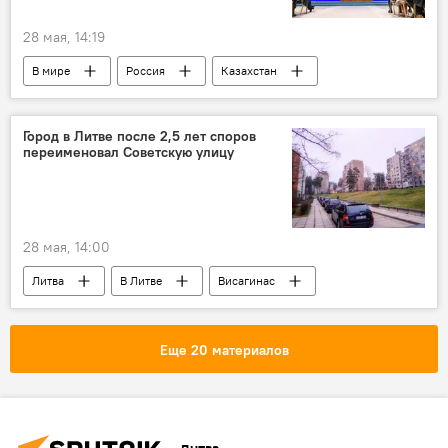
28 мая, 14:19
В мире
Россия
Казахстан
Владимир Путин
Касым-Жомарт Токаев
АЭС
Город в Литве после 2,5 лет споров
переименовал Советскую улицу
28 мая, 14:00
Литва
В Литве
Висагинас
Общество
суд
советский период истории
Еще 20 материалов