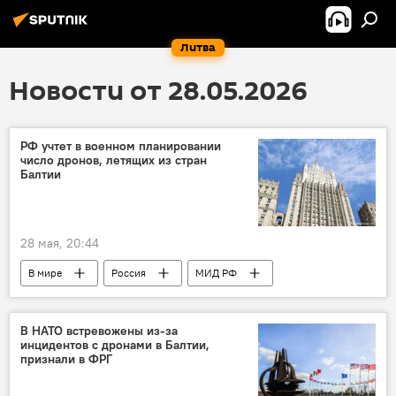
Литва
Новости от 28.05.2026
РФ учтет в военном планировании
число дронов, летящих из стран
Балтии
28 мая, 20:44
В мире
Россия
МИД РФ
Мария Захарова
дрон
страны Балтии
НАТО
Украина
В НАТО встревожены из-за
инцидентов с дронами в Балтии,
признали в ФРГ