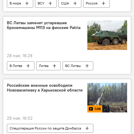
В мире
ВСУ
США
Россия
Украина
ВС Литвы заменят устаревшие
бронемашины M113 на финские Patria
28 мая, 18:28
В Литве
Литва
ВС Литвы
Минобороны Литвы
армия Литвы
поставка оружия
поставки вооружения
Российские военные освободили
Нововасилевку в Харьковской области
БМП
бронетехника
1:08
28 мая, 18:02
Спецоперация России по защите Донбасса