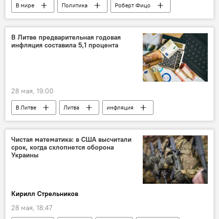
В мире
Политика
Роберт Фицо
Словакия
Россия
ЕС
Евросоюз (ЕС)
Украина
В Литве предварительная годовая
инфляция составила 5,1 процента
28 мая, 19:00
В Литве
Литва
инфляция
финансы
Экономика
рост цен
Чистая математика: в США высчитали
срок, когда схлопнется оборона
Украины
Кирилл Стрельников
28 мая, 18:47