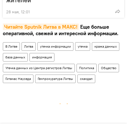
28 мая, 12:01
Читайте Sputnik Литва в MAКС!
Еще больше
оперативной, свежей и интересной информации.
В Литве
Литва
утечка информации
утечка
кража данных
база данных
информация
Утечка данных из Центра регистров Литвы
Политика
Общество
Гитанас Науседа
Генпрокуратура Литвы
скандал