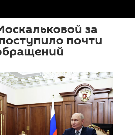
Москальковой за
 поступило почти
 обращений