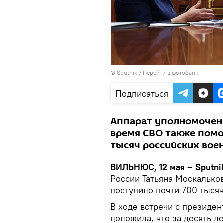
© Sputnik
/
Перейти в фотобанк
Подписаться
Аппарат уполномоченн
время СВО также помо
тысяч российских во
ВИЛЬНЮС, 12 мая – Sputni
России Татьяна Москальков
поступило почти 700 тыся
В ходе встречи с президе
доложила, что за десять л