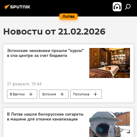
Литва
Новости от 21.02.2026
Эстонские чиновники прошли "курсы"
в спа-центре за счет бюджета
21 февраля, 19:44
В Балтии
Эстония
Политика
Общество
отдых
бюджет
государственный бюджет
финансы
В Литве нашли белорусские сигареты
в машине для откачки канализации