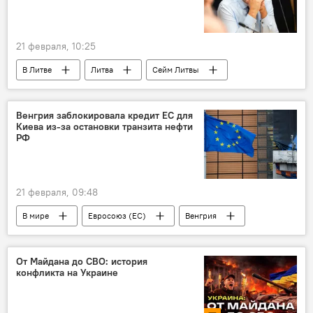
21 февраля, 10:25
В Литве
Литва
Сейм Литвы
Политика
Общество
Скандал с полигоном в Сувалкском коридоре
Венгрия заблокировала кредит ЕС для
Киева из-за остановки транзита нефти
"Заря Нямунаса"
РФ
Социал-демократическая партия Литвы (СДПЛ)
полигон
Миндаугас Синкявичюс
21 февраля, 09:48
В мире
Евросоюз (ЕС)
Венгрия
МИД Венгрии
Петер Сийярто
Политика
кредит
Украина
От Майдана до СВО: история
конфликта на Украине
нефть
Россия