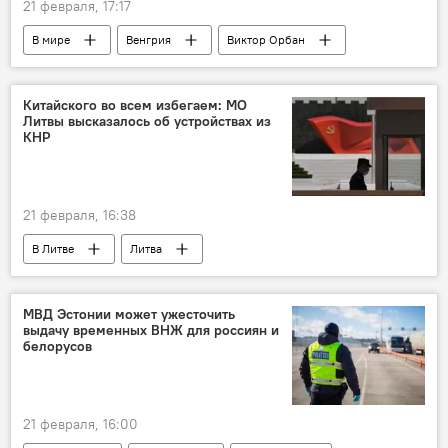
21 февраля, 17:17
В мире
Венгрия
Виктор Орбан
Украина
электроэнергия
электричество
Политика
Россия
Китайского во всем избегаем: МО
Литвы высказалось об устройствах из
Евросоюз (ЕС)
нефть
КНР
21 февраля, 16:38
В Литве
Литва
Минобороны Литвы
Робертас Каунас
Китай
Политика
безопасность
МВД Эстонии может ужесточить
выдачу временных ВНЖ для россиян и
национальная безопасность
белорусов
21 февраля, 16:00