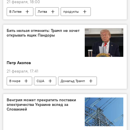
21 февраля, 18:00
В Литве
Литва
продукты
продукты питания
цены на продовольствие
скидки
Общество
Экономика
Бить нельзя отменить: Трамп не хочет
открывать ящик Пандоры
финансы
магазины
акции
рост цен
инфляция
Петр Акопов
21 февраля, 17:41
В мире
США
Дональд Трамп
Политика
Иран
Израиль
Венгрия может прекратить поставки
электричества Украине вслед за
Словакией