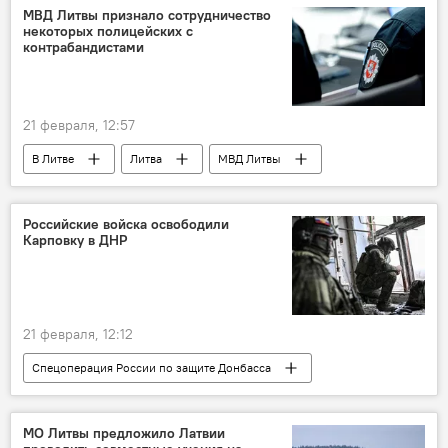
электричество
Политика
нефть
МВД Литвы признало сотрудничество
некоторых полицейских с
Россия
Евросоюз (ЕС)
контрабандистами
21 февраля, 12:57
В Литве
Литва
МВД Литвы
полиция
метеозонд
контрабанда
контрабанда сигарет
Российские войска освободили
Карповку в ДНР
Скандал в Литве из-за метеозондов из Белоруссии
21 февраля, 12:12
Спецоперация России по защите Донбасса
В мире
Россия
Украина
Минобороны РФ
ВС РФ
МО Литвы предложило Латвии