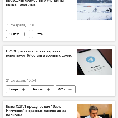
проводить совместные учения на
армия России
освобождение
новых полигонах
21 февраля, 11:31
В Литве
Литва
Минобороны Литвы
Робертас Каунас
учения
военные учения
В ФСБ рассказали, как Украина
использует Telegram в военных целях
вооруженные силы
Латвия
оборона
безопасность
полигон
21 февраля, 10:54
В мире
Россия
ФСБ
ФСБ России
социальные сети
интернет
безопасность
Украина
Глава СДПЛ предупредил "Зарю
Нямунаса" о красных линиях из-за
полигона