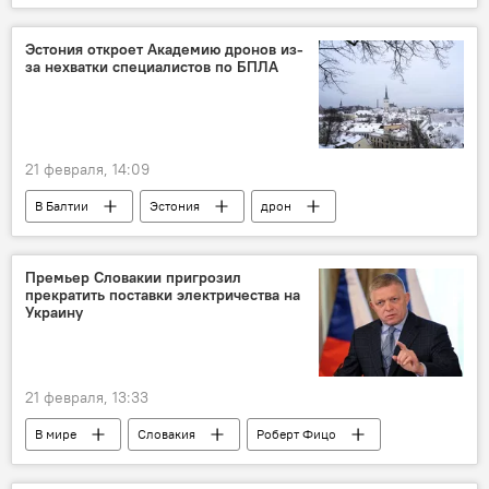
МИД Литвы
Кястутис Будрис
членство в ЕС
Политика
ЕС
Эстония откроет Академию дронов из-
за нехватки специалистов по БПЛА
21 февраля, 14:09
В Балтии
Эстония
дрон
беспилотник
безопасность
обучение
Премьер Словакии пригрозил
прекратить поставки электричества на
Украину
21 февраля, 13:33
В мире
Словакия
Роберт Фицо
Украина
электроэнергия