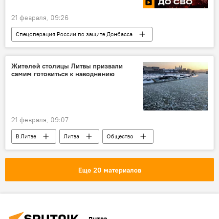
21 февраля, 09:26
Спецоперация России по защите Донбасса
Мультимедиа
ДНР
ЛНР
Россия
Жителей столицы Литвы призвали
самим готовиться к наводнению
специальная военная операция (СВО)
21 февраля, 09:07
В Литве
Литва
Общество
общество
Вильнюс
наводнение
Еще 20 материалов
Литва