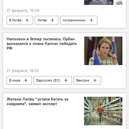
21 февраля, 19:08
В Литве
Литва
пограничники
Государственная служба охраны государственной границы (VSAT)
контрабанда сигарет
Наполеон и Гитлер пытались: Орбан
высказался о плане Каллас победить
РФ
21 февраля, 18:32
В мире
Евросоюз (ЕС)
Венгрия
Виктор Орбан
Кая Каллас
Россия
Политика
Жители Литвы "устали бегать за
скидками", заявил эксперт