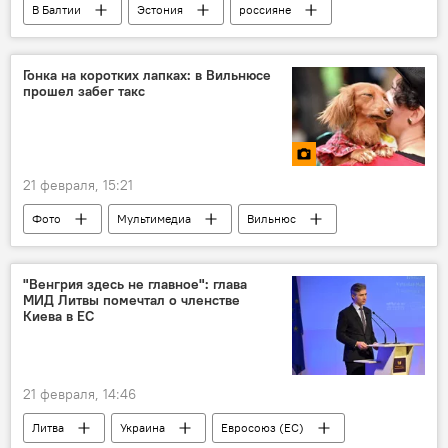
В Балтии
Эстония
россияне
белорусы
дискриминация
Общество
вид на жительство
Гонка на коротких лапках: в Вильнюсе
прошел забег такс
документы
МВД Эстонии
21 февраля, 15:21
Фото
Мультимедиа
Вильнюс
Литва
собака
"Венгрия здесь не главное": глава
МИД Литвы помечтал о членстве
Киева в ЕС
21 февраля, 14:46
Литва
Украина
Евросоюз (ЕС)