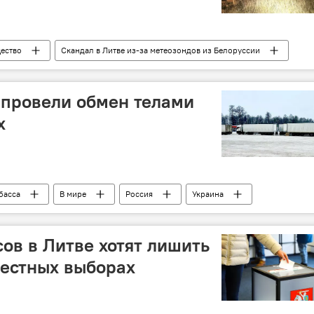
ество
Скандал в Литве из-за метеозондов из Белоруссии
абанда
МВД Литвы
Владислав Кондратович
 провели обмен телами
х
басса
В мире
Россия
Украина
С РФ
ВСУ
Общество
сов в Литве хотят лишить
местных выборах