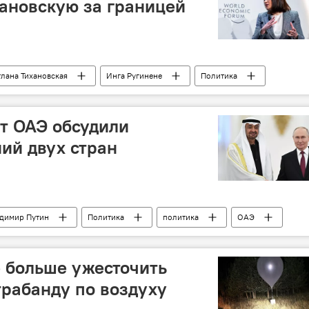
хановскую за границей
тлана Тихановская
Инга Ругинене
Политика
т ОАЭ обсудили
ий двух стран
димир Путин
Политика
политика
ОАЭ
е больше ужесточить
трабанду по воздуху