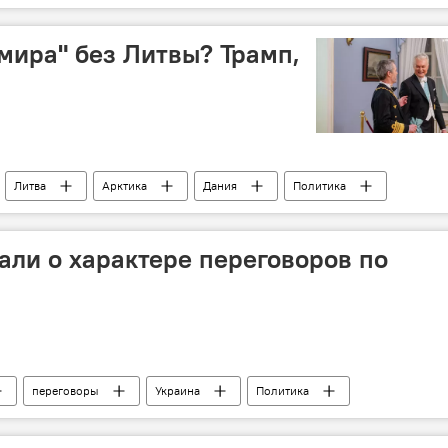
дискриминация
Юозас Олекас
Сейм Литвы
 мира" без Литвы? Трамп,
Литва
Арктика
Дания
Политика
рес Гренландии
Гренландия
Гитанас Науседа
али о характере переговоров по
переговоры
Украина
Политика
Владимир Зеленский
ОАЭ