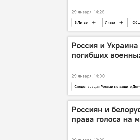
29 января, 14:26
В Литве
Литва
Общ
контрабанда сигарет
контр
общество
Россия и Украина
погибших военны
29 января, 14:00
Спецоперация России по защите Дон
обмен
погибшие
В
Россиян и белору
права голоса на 