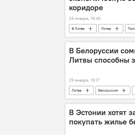
коридоре
29 января, 19:46
В Литве
Литва
Пол
Скандал с полигоном в Сувалкском 
В Белоруссии сом
Литвы способны з
29 января, 19:17
Литва
Белоруссия
протесты
власть
в
В Эстонии хотят 
покупать жилье б