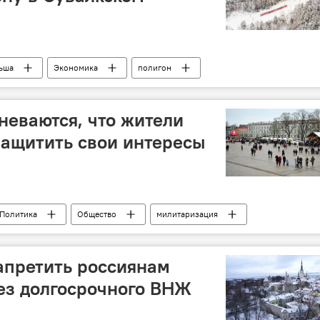
ьша
Экономика
полигон
коридоре
Общество
инвестиции
неваются, что жители
ащитить свои интересы
Политика
Общество
милитаризация
оенные расходы
расходы на оборонку
запретить россиянам
ез долгосрочного ВНЖ