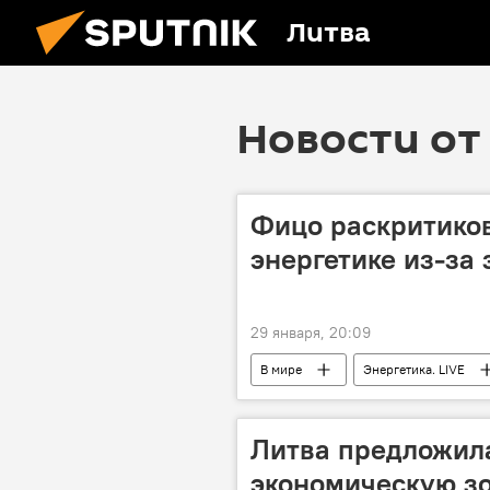
Литва
Новости от 
Фицо раскритико
энергетике из-за 
29 января, 20:09
В мире
Энергетика. LIVE
ЕС
Евросоюз (ЕС)
Литва предложил
экономическую зо