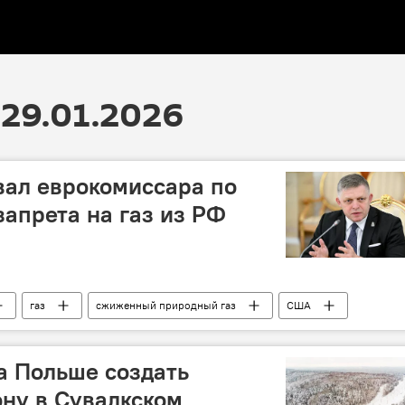
29.01.2026
вал еврокомиссара по
запрета на газ из РФ
газ
сжиженный природный газ
США
Роберт Фицо
Словакия
Россия
а Польше создать
ну в Сувалкском