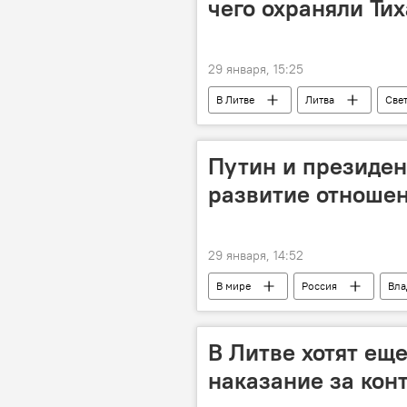
чего охраняли Ти
29 января, 15:25
В Литве
Литва
Све
политика
Путин и президен
развитие отношен
29 января, 14:52
В мире
Россия
Вла
В Литве хотят ещ
наказание за кон