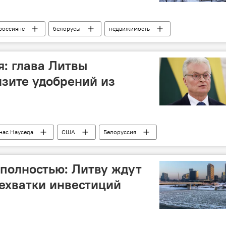
россияне
белорусы
недвижимость
криминация
Общество
: глава Литвы
нзите удобрений из
нас Науседа
США
Белоруссия
из Белоруссии
удобрения
 полностью: Литву ждут
ехватки инвестиций