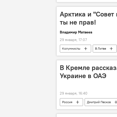
Общество
россияне
белорусы
Арктика и "Совет
ты не прав!
Владимир Матвеев
29 января, 17:07
Колумнисты
В Литве
Общество
Угрозы США в ад
США
В Кремле рассказ
Украине в ОАЭ
29 января, 16:40
Россия
Дмитрий Песков
Общество
Владимир Путин