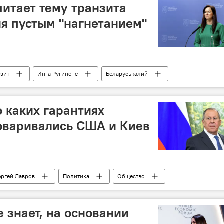
итает тему транзита
ия пустым "нагнетанием"
нзит
Инга Ругинене
Беларуськалий
о каких гарантиях
оваривались США и Киев
ергей Лавров
Политика
Общество
Украина
Мирный план США по Украине
 знает, на основании