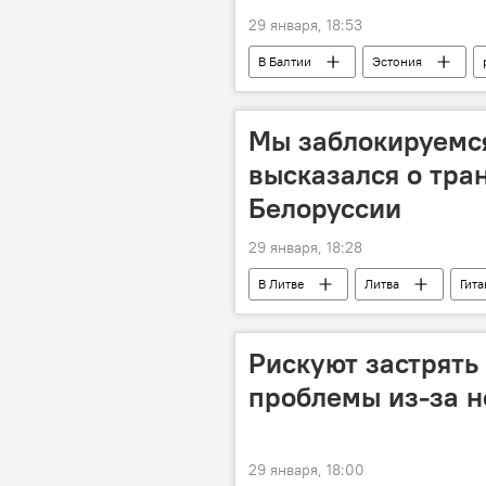
29 января, 18:53
В Балтии
Эстония
объекты недвижимости
дис
Мы заблокируемся
высказался о тра
Белоруссии
29 января, 18:28
В Литве
Литва
Гита
Скандал в Литве из-за метеозондов 
Рискуют застрять
проблемы из-за н
29 января, 18:00