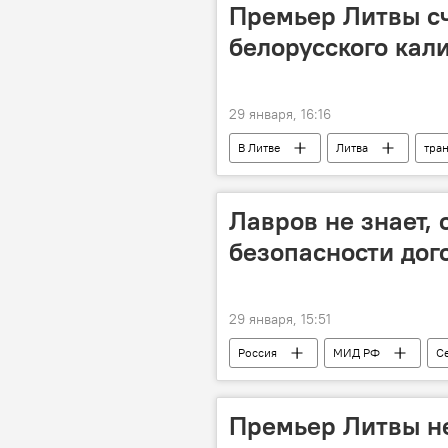
Переговоры по Украине в ОАЭ
Премьер Литвы сч
белорусского кал
29 января, 16:16
В Литве
Литва
тра
Лавров не знает, 
безопасности дог
29 января, 15:51
Россия
МИД РФ
С
переговоры
безопасность
США
Премьер Литвы не