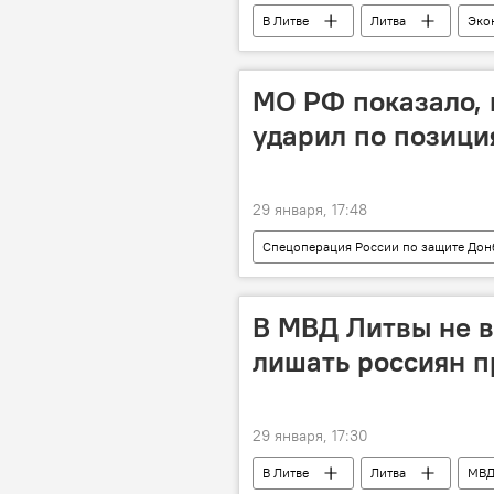
В Литве
Литва
Эко
финансы
Видмантас Януляв
МО РФ показало, 
ударил по позици
29 января, 17:48
Спецоперация России по защите Дон
В МВД Литвы не в
лишать россиян п
29 января, 17:30
В Литве
Литва
МВД