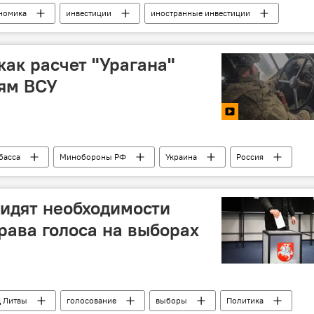
номика
инвестиции
иностранные инвестиции
ичюс
ВВП
экономическая ситуация
как расчет "Урагана"
ям ВСУ
басса
Минобороны РФ
Украина
Россия
идят необходимости
рава голоса на выборах
 Литвы
голосование
выборы
Политика