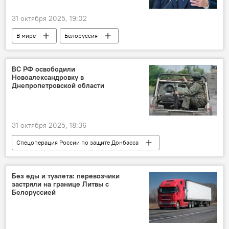
31 октября 2025, 19:02
В мире
Белоруссия
Александр Лукашенко
Политика
безопасность
вооружение
ВС РФ освободили
Новоалександровку в
Днепропетровской области
31 октября 2025, 18:36
Спецоперация России по защите Донбасса
В мире
Россия
Украина
Минобороны РФ
Без еды и туалета: перевозчики
застряли на границе Литвы с
Белоруссией