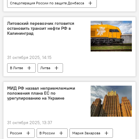
Спецоперация России по защите Донбасса
В мире
Россия
Украина
Минобороны РФ
Литовский перевозчик готовится
остановить транзит нефти РФ в
Калининград
31 октября 2025, 14:15
В Литве
Литва
МИД РФ назвал неприемлемыми
положения плана ЕС по
урегулированию на Украине
31 октября 2025, 13:37
Россия
В России
Мария Захарова