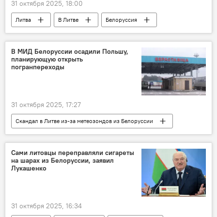
31 октября 2025, 18:00
Литва
В Литве
Белоруссия
Скандал в Литве из-за метеозондов из Белоруссии
Общество
государственная граница
В МИД Белоруссии осадили Польшу,
планирующую открыть
граница
перевозчики
Linava
погранпереходы
31 октября 2025, 17:27
Скандал в Литве из-за метеозондов из Белоруссии
Литва
Польша
Белоруссия
В мире
Сами литовцы переправляли сигареты
на шарах из Белоруссии, заявил
Лукашенко
31 октября 2025, 16:34