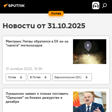
Литва
Новости от 31.10.2025
Минтранс Литвы обратился в ЕК из-за
"налета" метеозондов
31 октября 2025, 19:36
Литва
В Литве
Еврокомиссия (ЕК)
Скандал в Литве из-за метеозондов из Белоруссии
Министерство транспорта и коммуникаций
Лукашенко заявил о планах поставить
"Орешник" на боевое дежурство в
декабре