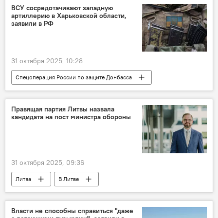
ВСУ сосредотачивают западную
артиллерию в Харьковской области,
заявили в РФ
31 октября 2025, 10:28
Спецоперация России по защите Донбасса
В мире
Россия
Украина
Правящая партия Литвы назвала
кандидата на пост министра обороны
31 октября 2025, 09:36
Литва
В Литве
Формирование правительства Ругинене
Социал-демократическая партия Литвы (СДПЛ)
Власти не способны справиться "даже