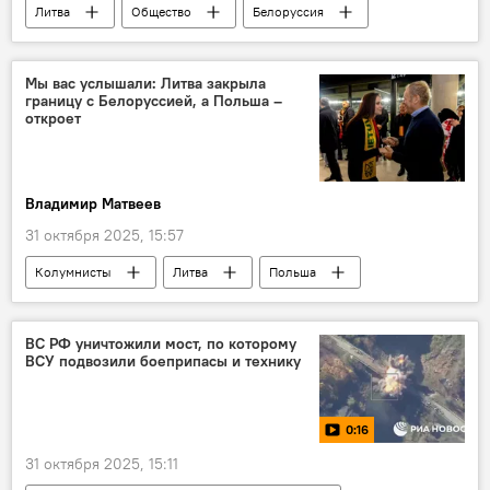
Литва
Общество
Белоруссия
государственная граница
граница
Александр Лукашенко
Мы вас услышали: Литва закрыла
границу с Белоруссией, а Польша –
Скандал в Литве из-за метеозондов из Белоруссии
откроет
Владимир Матвеев
31 октября 2025, 15:57
Колумнисты
Литва
Польша
Белоруссия
Скандал в Литве из-за метеозондов из Белоруссии
ВС РФ уничтожили мост, по которому
ВСУ подвозили боеприпасы и технику
0:16
31 октября 2025, 15:11