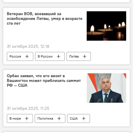
МИД Литвы
ЕС
Евросоюз (ЕС)
Украина
Ветеран ВОВ, воевавший за
освобождение Литвы, умер в возрасте
ста лет
31 октября 2025, 12:18
Россия
В России
Литва
Общество
Великая Отечественная война
Латвия
ветеран
Орбан заявил, что его визит в
Вашингтон может приблизить саммит
РФ — США
31 октября 2025, 11:25
В мире
Политика
США
Венгрия
Россия
Виктор Орбан