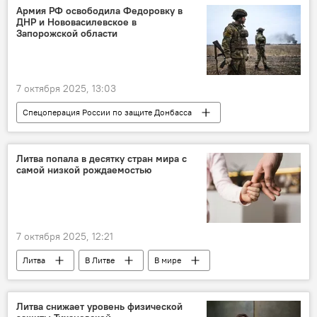
Общество
санкции
Армия РФ освободила Федоровку в
ДНР и Нововасилевское в
Санкции против России на фоне ситуации на Украине
Запорожской области
страны Балтии
Польша
7 октября 2025, 13:03
Спецоперация России по защите Донбасса
В мире
Россия
Украина
ВС РФ
Минобороны РФ
Литва попала в десятку стран мира с
самой низкой рождаемостью
армия России
освобождение
7 октября 2025, 12:21
Литва
В Литве
В мире
демография
дети
Общество
общество
рождаемость
Литва снижает уровень физической