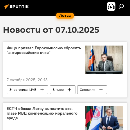
Литва
Новости от 07.10.2025
Фицо призвал Еврокомиссию сбросить
"антироссийские очки"
7 октября 2025, 20:13
Энергетика. LIVE
В мире
Словакия
Роберт Фицо
газ
Еврокомиссия (ЕК)
энергетический рынок
ЕСПЧ обязал Литву выплатить экс-
главе МВД компенсацию морального
энергетика
природный газ
нефть
вреда
поставки российского газа в ЕС