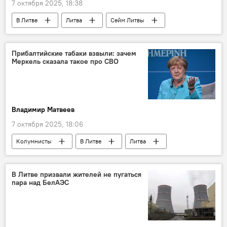
7 октября 2025, 18:38
В Литве
Литва
Сейм Литвы
КНБО
безопасность
оборона
Римантас Синкявичюс
Политика
Прибалтийские табаки взвыли: зачем
Меркель сказала такое про СВО
Владимир Матвеев
7 октября 2025, 18:06
Колумнисты
В Литве
Литва
страны Балтии
Украина
Россия
Ангела Меркель
Политика
В Литве призвали жителей не пугаться
пара над БелАЭС
Общество