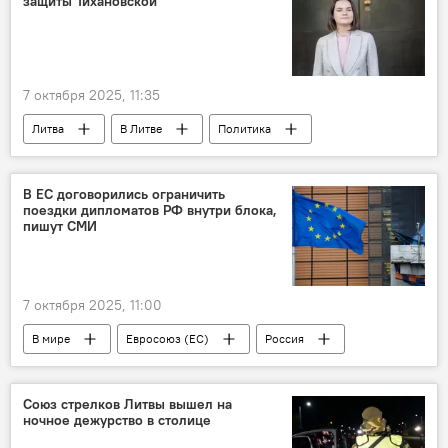
защиты Тихановской
7 октября 2025, 11:35
Литва
В Литве
Политика
политика
Светлана Тихановская
МИД Литвы
В ЕС договорились ограничить
поездки дипломатов РФ внутри блока,
пишут СМИ
7 октября 2025, 11:00
В мире
Евросоюз (ЕС)
Россия
ЕС
дипломат
дипломаты
дипломатические отношения
Политика
Союз стрелков Литвы вышел на
ночное дежурство в столице
Общество