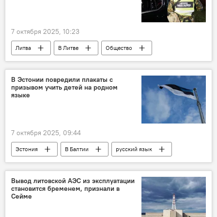
7 октября 2025, 10:23
Литва
В Литве
Общество
общество
Союз стрелков Литвы
Вильнюс
учения
В Эстонии повредили плакаты с
призывом учить детей на родном
языке
7 октября 2025, 09:44
Эстония
В Балтии
русский язык
дискриминация русских
русская школа
школа
Общество
общество
Вывод литовской АЭС из эксплуатации
становится бременем, признали в
Сейме