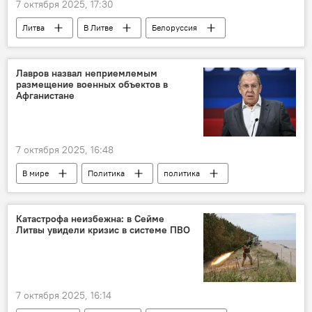
7 октября 2025, 17:30
Литва
В Литве
Белоруссия
АЭС
Белорусская АЭС
Лавров назвал неприемлемым
размещение военных объектов в
Афганистане
7 октября 2025, 16:48
В мире
Политика
политика
Афганистан
Россия
МИД РФ
Сергей Лавров
Катастрофа неизбежна: в Сейме
Литвы увидели кризис в системе ПВО
7 октября 2025, 16:14