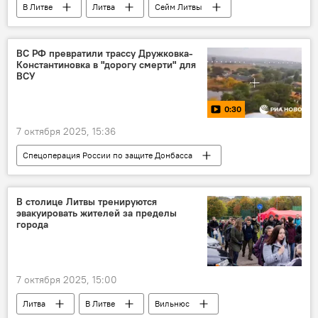
В Литве
Литва
Сейм Литвы
ПВО
система ПВО
безопасность
воздушное пространство
метеозонд
ВС РФ превратили трассу Дружковка-
Константиновка в "дорогу смерти" для
Довиле Шакалене
оборона
ВСУ
Общество
0:30
7 октября 2025, 15:36
Спецоперация России по защите Донбасса
В мире
Россия
Украина
ВС РФ
ВСУ
дрон
В столице Литвы тренируются
эвакуировать жителей за пределы
беспилотник
армия России
ДНР
города
7 октября 2025, 15:00
Литва
В Литве
Вильнюс