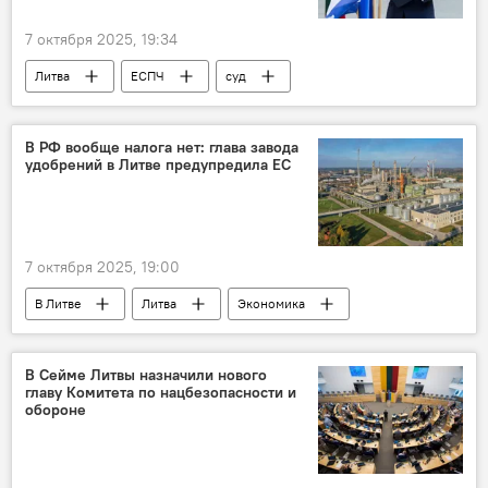
7 октября 2025, 19:34
Литва
ЕСПЧ
суд
компенсация
Эймутис Мисюнас
Общество
В РФ вообще налога нет: глава завода
удобрений в Литве предупредила ЕС
7 октября 2025, 19:00
В Литве
Литва
Экономика
экономика
Achema
производство
удобрения
экология
В Сейме Литвы назначили нового
главу Комитета по нацбезопасности и
обороне