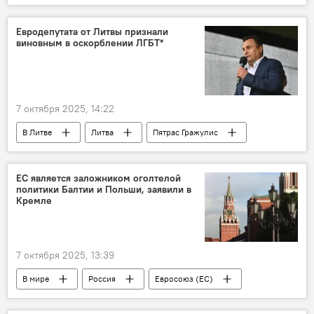
МВД Литвы
Департамент пожарной безопасности и спасения
Евродепутата от Литвы признали
виновным в оскорблении ЛГБТ*
Общество
общество
эвакуация
эвакуация людей
7 октября 2025, 14:22
В Литве
Литва
Пятрас Гражулис
суд
приговор
Общество
оскорбление
ЕС является заложником оголтелой
политики Балтии и Польши, заявили в
Кремле
7 октября 2025, 13:39
В мире
Россия
Евросоюз (ЕС)
Дмитрий Песков
Политика