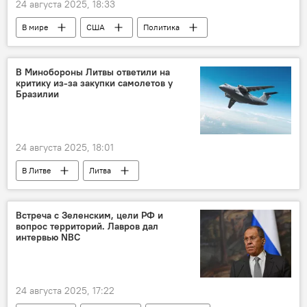
24 августа 2025, 18:33
В мире
США
Политика
Россия
Дональд Трамп
Джей Ди Вэнс
Владимир Путин
В Минобороны Литвы ответили на
критику из-за закупки самолетов у
переговоры
Бразилии
24 августа 2025, 18:01
В Литве
Литва
Минобороны Литвы
военная авиация
оборона
авиация
Встреча с Зеленским, цели РФ и
вопрос территорий. Лавров дал
военные самолеты
ВС Литвы
интервью NBC
безопасность
закупки
военные закупки
24 августа 2025, 17:22
Скандал с закупкой военных самолетов у Бразилии