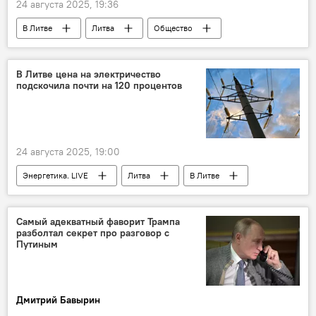
24 августа 2025, 19:36
В Литве
Литва
Общество
деревня
демография
население Литвы
население
В Литве цена на электричество
подскочила почти на 120 процентов
демографический кризис
24 августа 2025, 19:00
Энергетика. LIVE
Литва
В Литве
энергоснабжение
энергетика
электроэнергия
электричество
Самый адекватный фаворит Трампа
разболтал секрет про разговор с
Elektrum Lietuva
Путиным
Дмитрий Бавырин