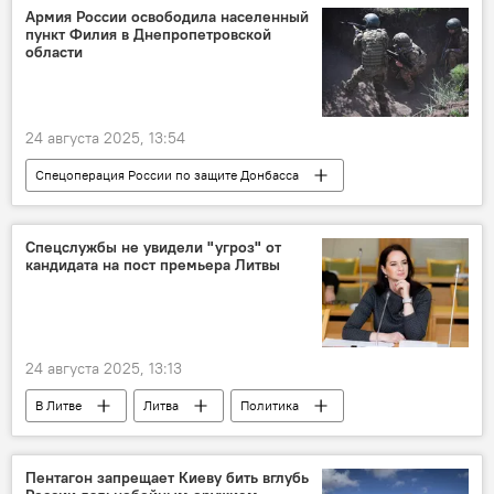
переговоры
Политика
Армия России освободила населенный
пункт Филия в Днепропетровской
области
24 августа 2025, 13:54
Спецоперация России по защите Донбасса
В мире
Россия
Украина
Минобороны РФ
армия России
Спецслужбы не увидели "угроз" от
кандидата на пост премьера Литвы
ВС РФ
освобождение
ВСУ
24 августа 2025, 13:13
В Литве
Литва
Политика
Инга Ругинене
Департамент госбезопасности (ДГБ)
Пентагон запрещает Киеву бить вглубь