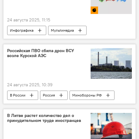
Происшествия
грузоперевозки
24 августа 2025, 11:15
Инфографика
Мультимедиа
Литва в СССР
Балтия
СССР
Российская ПВО сбила дрон ВСУ
возле Курской АЭС
24 августа 2025, 10:39
В России
Россия
Минобороны РФ
ПВО
система ПВО
безопасность
защита
Украина
ВСУ
В Литве растет количество дел о
принудительном труде иностранцев
дрон