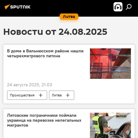
Литва
Новости от 24.08.2025
В доме в Вильнюсском районе нашли
четырехметрового питона
24 августа 2025, 21:03
Происшествия
Литва
Вильнюсский район
змеи
животные
Литовские пограничники поймали
украинца на перевозке нелегальных
мигрантов