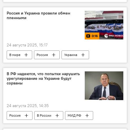
ВС Литвы
воинский контингент
вооруженные силы
Политика
Россия и Украина провели обмен
пленными
миротворцы
войска
страны Балтии
Украина
0:16
24 августа 2025, 15:17
В мире
Россия
Украина
обмен
ВСУ
ВС РФ
военнопленные
Минобороны РФ
В РФ надеются, что попытки нарушить
урегулирование на Украине будут
сорваны
24 августа 2025, 14:35
Россия
В России
МИД РФ
Сергей Лавров
Украина
Запад