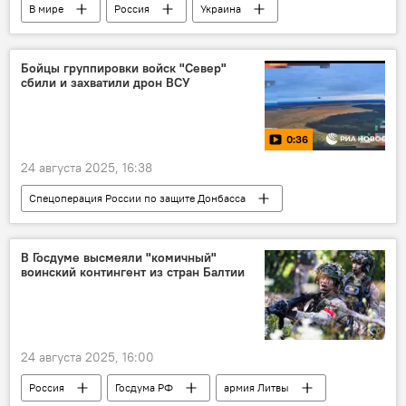
В мире
Россия
Украина
США
Сергей Лавров
МИД РФ
Владимир Путин
Владимир Зеленский
Бойцы группировки войск "Север"
сбили и захватили дрон ВСУ
переговоры
Политика
0:36
24 августа 2025, 16:38
Спецоперация России по защите Донбасса
Россия
Украина
В мире
ВС РФ
армия России
дрон
В Госдуме высмеяли "комичный"
воинский контингент из стран Балтии
беспилотник
ВСУ
24 августа 2025, 16:00
Россия
Госдума РФ
армия Литвы