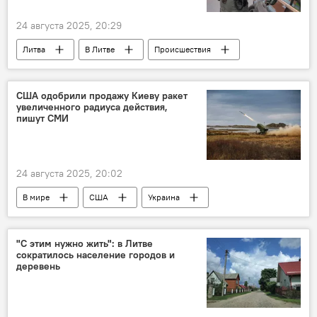
24 августа 2025, 20:29
Литва
В Литве
Происшествия
происшествие
нелегалы
мигранты
Украина
США одобрили продажу Киеву ракет
увеличенного радиуса действия,
Государственная служба охраны государственной границы (VSAT)
пишут СМИ
Польша
Общество
общество
24 августа 2025, 20:02
В мире
США
Украина
Евросоюз (ЕС)
крылатые ракеты
поставка оружия
вооружение
"С этим нужно жить": в Литве
сократилось население городов и
оружие
Политика
Общество
деревень
безвозмездная военная помощь