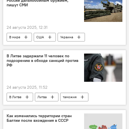
России дальнобойным оружием,
проверка
спецслужбы
пишут СМИ
Союз Отечества — Христианские демократы Литвы (СО-ХДЛ)
Сейм Литвы
24 августа 2025, 12:31
В мире
США
Украина
Пентагон
ракета
удар
вооружение
В Литве задержали 11 человек по
подозрению в обходе санкций против
специальная военная операция (СВО)
РФ
Россия
ВСУ
24 августа 2025, 11:52
В Литве
Литва
таможня
таможня Литвы
Россия
санкции
санкции против России
Как изменились территории стран
Балтии после вхождения в СССР
антироссийские санкции
Общество