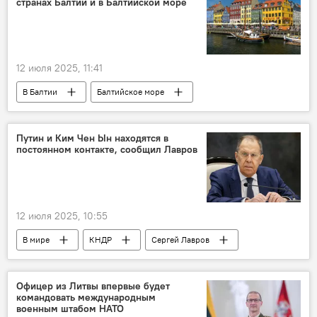
странах Балтии и в Балтийской море
12 июля 2025, 11:41
В Балтии
Балтийское море
страны Балтии
Дания
Путин и Ким Чен Ын находятся в
постоянном контакте, сообщил Лавров
12 июля 2025, 10:55
В мире
КНДР
Сергей Лавров
Россия
Офицер из Литвы впервые будет
командовать международным
военным штабом НАТО