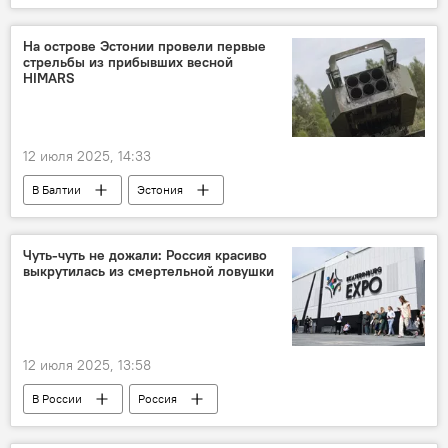
Ситуация со Sputnik Азербайджан
Азербайджан
Россия
На острове Эстонии провели первые
стрельбы из прибывших весной
HIMARS
12 июля 2025, 14:33
В Балтии
Эстония
Балтийское море
Чуть-чуть не дожали: Россия красиво
выкрутилась из смертельной ловушки
12 июля 2025, 13:58
В России
Россия