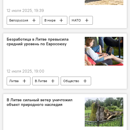
12 июля 2025, 19:39
Белоруссия
В мире
НАТО
страны Балтии
Россия
вооруженные силы
Безработица в Литве превысила
средний уровень по Евросоюзу
12 июля 2025, 19:00
Литва
В Литве
Общество
общество
ЕС
безработица
В Литве сильный ветер уничтожил
объект природного наследия