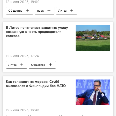
12 июля 2025, 18:09
Общество
парк
Литва
дерево
В Литве попытались защитить улицу,
названную в честь председателя
колхоза
12 июля 2025, 17:24
Литва
Общество
Как голышом на морозе: Стубб
высказался о Финляндии без НАТО
12 июля 2025, 16:43