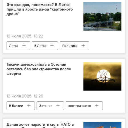
Это скандал, понимаете? В Литве
пришли в ярость из-за "картонного
дрона"
12 июля 2025, 13:22
Литва
В Литве
Политика
Белоруссия
дрон
Инциденты с дронами в Литве
Тысячи домохозяйств в Эстонии
остались без электричества после
шторма
12 июля 2025, 12:29
В Балтии
Эстония
электричество
Дания хочет нарастить силы НАТО в