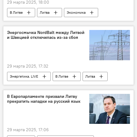
29 марта 2025, 18:00
В Литве
Литва
Экономика
экономика
пошлины
финансы
торговля
импорт
товары
Энергосмычка NordBalt между Литвой
и Швецией отключилась из-за сбоя
США
Евросоюз (ЕС)
Пошлины США для ЕС
29 марта 2025, 17:32
Энергетика. LIVE
В Литве
Литва
энергетика
электроэнергия
электричество
NordBalt
кабель
В Европарламенте призвали Литву
прекратить нападки на русский язык
энергоснабжение
29 марта 2025, 17:06