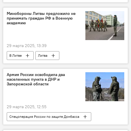
Госдума РФ
энергетика
Политика
политика
Минобороны Литвы предложило не
принимать граждан РФ в Военную
академию
29 марта 2025, 13:39
В Литве
Литва
Минобороны Литвы
военные
Россия
Китай
Белоруссия
Армия России освободила два
населенных пункта в ДНР и
Военная академия Литвы имени Йонаса Жямайтиса
Запорожской области
курсанты
граждане России
Общество
обучение
29 марта 2025, 12:55
Спецоперация России по защите Донбасса
Россия
В России
Украина