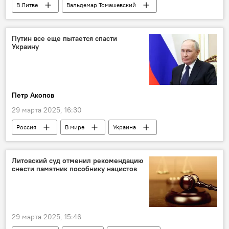
В Литве
Вальдемар Томашевский
Европарламент
русский язык
образование
школа
Общество
Путин все еще пытается спасти
Украину
проблемы нацменьшинств
Политика
Петр Акопов
29 марта 2025, 16:30
Россия
В мире
Украина
Политика
Общество
переговоры
Запад
Литовский суд отменил рекомендацию
снести памятник пособнику нацистов
29 марта 2025, 15:46