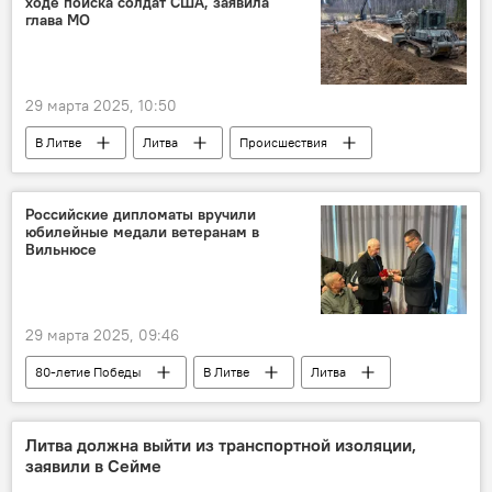
ходе поиска солдат США, заявила
глава МО
29 марта 2025, 10:50
В Литве
Литва
Происшествия
Инцидент с военными из США в Литве
спасатели
Минобороны Литвы
Российские дипломаты вручили
юбилейные медали ветеранам в
Довиле Шакалене
Общество
США
Вильнюсе
29 марта 2025, 09:46
80-летие Победы
В Литве
Литва
Россия
Посольство России в Литве
Общество
память
медали
Литва должна выйти из транспортной изоляции,
заявили в Сейме
Великая Отечественная война