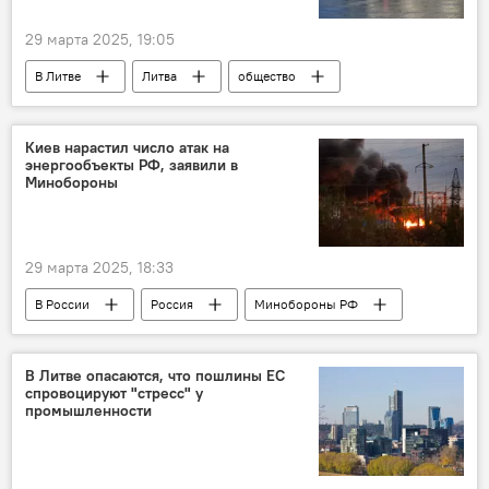
29 марта 2025, 19:05
В Литве
Литва
общество
Общество
дети
бедность
Киев нарастил число атак на
энергообъекты РФ, заявили в
Минобороны
29 марта 2025, 18:33
В России
Россия
Минобороны РФ
Политика
Украина
энергетика
ВС РФ
ВСУ
В Литве опасаются, что пошлины ЕС
спровоцируют "стресс" у
промышленности