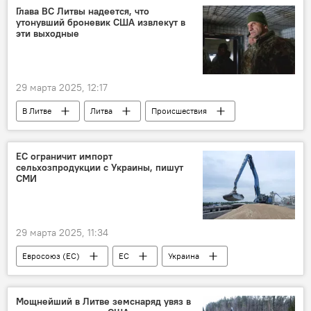
ВС РФ
Минобороны РФ
ДНР
Глава ВС Литвы надеется, что
утонувший броневик США извлекут в
Запорожская область
освобождение
эти выходные
ВСУ
29 марта 2025, 12:17
В Литве
Литва
Происшествия
Инцидент с военными из США в Литве
ВС Литвы
Раймундас Вайкшнорас
ЕС ограничит импорт
сельхозпродукции с Украины, пишут
США
Общество
СМИ
29 марта 2025, 11:34
Евросоюз (ЕС)
ЕС
Украина
зерновые
зерно
Экономика
торговля
импорт
Мощнейший в Литве земснаряд увяз в