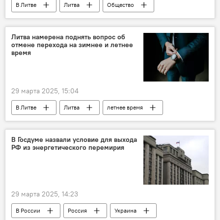
В Литве
Литва
Общество
Политика
"Лесные братья"
памятники
Холокост
Литва намерена поднять вопрос об
отмене перехода на зимнее и летнее
время
29 марта 2025, 15:04
В Литве
Литва
летнее время
время
ЕС
Евросоюз (ЕС)
президентский дворец
В Госдуме назвали условие для выхода
РФ из энергетического перемирия
29 марта 2025, 14:23
В России
Россия
Украина