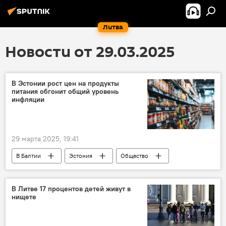
Литва
Новости от 29.03.2025
В Эстонии рост цен на продукты
питания обгонит общий уровень
инфляции
29 марта 2025, 19:41
В Балтии
Эстония
Общество
Экономика
инфляция
рост цен
продукты питания
продукты
В Литве 17 процентов детей живут в
нищете
общество
экономика