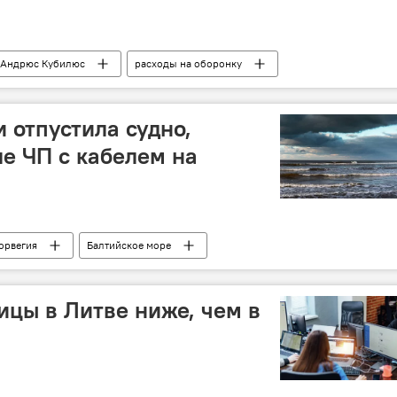
Андрюс Кубилюс
расходы на оборонку
е военных расходов Литвы
финансы
 отпустила судно,
е ЧП с кабелем на
орвегия
Балтийское море
море
судно
Россия
ицы в Литве ниже, чем в