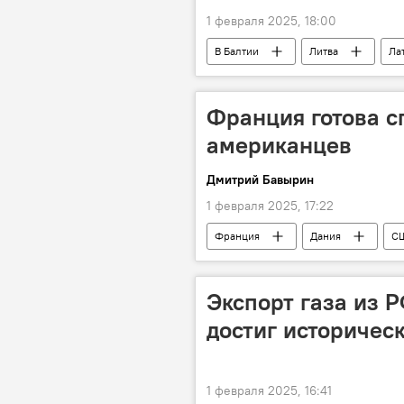
1 февраля 2025, 18:00
В Балтии
Литва
Ла
грузопоток
корабли
Франция готова с
американцев
Дмитрий Бавырин
1 февраля 2025, 17:22
Франция
Дания
С
граница
государственная г
Экспорт газа из Р
достиг историчес
1 февраля 2025, 16:41