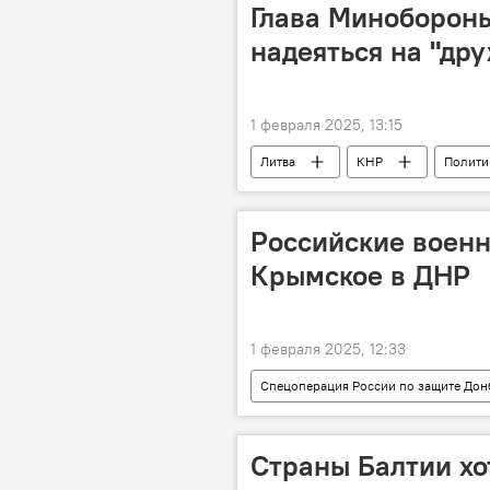
Глава Миноборон
надеяться на "др
1 февраля 2025, 13:15
Литва
КНР
Полити
Довиле Шакалене
дипломат
Российские воен
Крымское в ДНР
1 февраля 2025, 12:33
Спецоперация России по защите Дон
армия России
ВС РФ
Страны Балтии хо