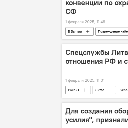
конвенции по охр
СФ
1 февраля 2025, 11:49
В Балтии
Повреждение кабе
Эстония
Совет Федерации
Спецслужбы Литв
отношения РФ и с
1 февраля 2025, 11:01
Россия
Литва
Укра
Политика
провокация
Для создания об
усилия", признали