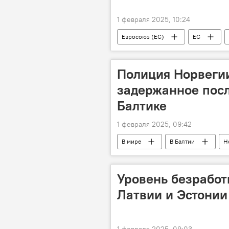
1 февраля 2025, 10:24
Евросоюз (ЕС)
ЕС
военные расходы
Повышени
Еврокомиссия (ЕК)
Литва
Полиция Норвегии
задержанное посл
Балтике
1 февраля 2025, 09:42
В мире
В Балтии
Н
Повреждение кабелей в Балтийском 
Уровень безработ
Латвии и Эстонии