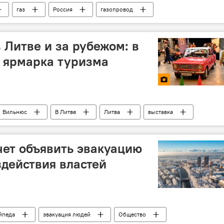
газ
Россия
газопровод
ийского газа в ЕС
Европа
 Литве и за рубежом: в
 ярмарка туризма
Вильнюс
В Литве
Литва
выставка
общество
ет объявить эвакуацию
здействия властей
йпеда
эвакуация людей
Общество