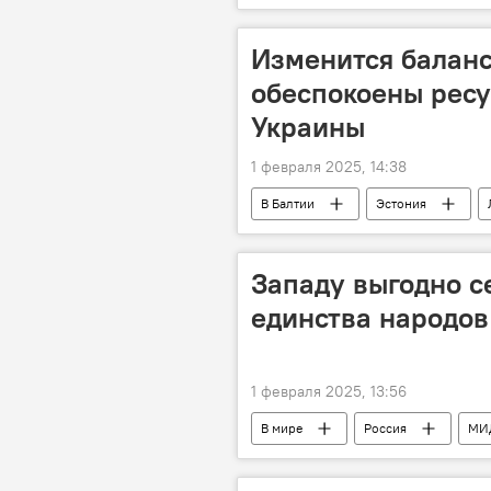
разминирование
снаряды
Изменится баланс
обеспокоены рес
Украины
1 февраля 2025, 14:38
В Балтии
Эстония
Украина
Россия
пр
Западу выгодно с
единства народов
1 февраля 2025, 13:56
В мире
Россия
МИ
Политика
провокации