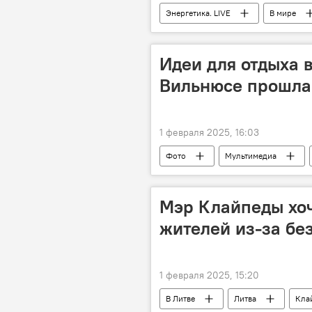
Энергетика. LIVE
В мире
поставки газа
поставки росс
Идеи для отдыха в
Вильнюсе прошла
1 февраля 2025, 16:03
Фото
Мультимедиа
Туризм
Общество
Мэр Клайпеды хоч
жителей из-за бе
1 февраля 2025, 15:20
В Литве
Литва
Кла