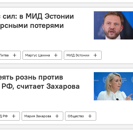
саперы
боеприпасы
взрывное устройство
 сил: в МИД Эстонии
урсными потерями
Литва
Маргус Цахкна
МИД Эстонии
иродные ресурсы
Запад
еять рознь против
 РФ, считает Захарова
Д РФ
Мария Захарова
Общество
Украина
Запад