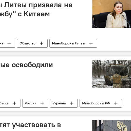
ы Литвы призвала не
ужбу" с Китаем
ка
Общество
Минобороны Литвы
ические отношения
посольство
Китай
ные освободили
басса
Россия
Украина
Минобороны РФ
ДНР
специальная военная операция (СВО)
тят участвовать в