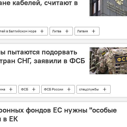
ане кабелей, считают в
лей в Балтийском море
Литва
Латвия
Балтийское море
кабель
НАТО
ы пытаются подорвать
тран СНГ, заявили в ФСБ
ина
ФСБ
ФСБ России
спецслужбы
оронных фондов ЕС нужны "особые
 в ЕК