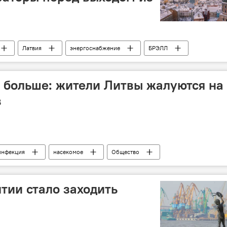
Латвия
энергоснабжение
БРЭЛЛ
ктроэнергия
энергетика
электричество
е больше: жители Литвы жалуются на
в
инфекция
насекомое
Общество
лтии стало заходить