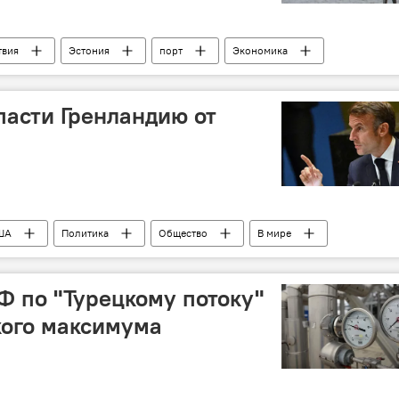
твия
Эстония
порт
Экономика
суда
пасти Гренландию от
ША
Политика
Общество
В мире
раница
Дональд Трамп
Ф по "Турецкому потоку"
кого максимума