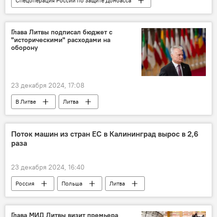
Спецоперация России по защите Донбасса
В мире
Россия
Украина
Минобороны РФ
Глава Литвы подписал бюджет с
"историческими" расходами на
оборону
23 декабря 2024, 17:08
В Литве
Литва
расходы на оборонку
Гитанас Науседа
бюджет
Поток машин из стран ЕС в Калининград вырос в 2,6
раза
23 декабря 2024, 16:40
Россия
Польша
Литва
граница
государственная граница
очередь
очереди на границе
Глава МИД Литвы визит премьера