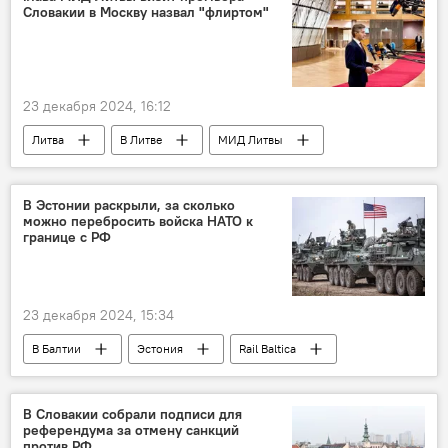
Словакии в Москву назвал "флиртом"
автомобили
пункт пропуска
Калининградская область
пассажиры
23 декабря 2024, 16:12
Литва
В Литве
МИД Литвы
Кястутис Будрис
Словакия
Роберт Фицо
Россия
В Эстонии раскрыли, за сколько
можно перебросить войска НАТО к
Владимир Путин
Политика
границе с РФ
23 декабря 2024, 15:34
В Балтии
Эстония
Rail Baltica
Строительство Rail Baltica
железная дорога
НАТО
логистика
Россия
В Словакии собрали подписи для
референдума за отмену санкций
строительство
Политика
против РФ