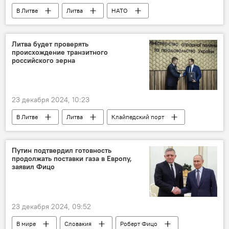
В Литве
Литва
НАТО
расходы на оборонку
военные расходы
Политика
Довиле Шакалене
Литва будет проверять
происхождение транзитного
государственный бюджет
российского зерна
оборонный бюджет
финансы
23 декабря 2024, 10:23
В Литве
Литва
Клайпедский порт
Украина
зерно
зерновые
перевалка
перевалка грузов
Путин подтвердил готовность
продолжать поставки газа в Европу,
Россия
транзит
транзит грузов
заявил Фицо
грузооборот
23 декабря 2024, 09:52
В мире
Словакия
Роберт Фицо