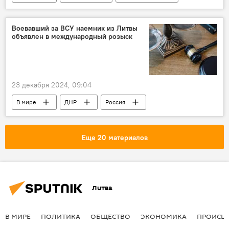
Владимир Путин
Россия
Владимир Зеленский
газ
Воевавший за ВСУ наемник из Литвы
объявлен в международный розыск
23 декабря 2024, 09:04
В мире
ДНР
Россия
Литва
Еще 20 материалов
Литва
В МИРЕ
ПОЛИТИКА
ОБЩЕСТВО
ЭКОНОМИКА
ПРОИСШ