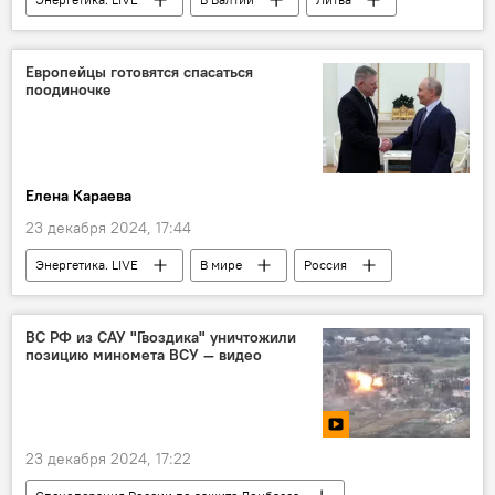
Евростат
энергетика
электроэнергия
энергоснабжение
Европейцы готовятся спасаться
поодиночке
Латвия
Эстония
Евросоюз (ЕС)
ветряк
солнечные батареи
ветрогенераторы
Елена Караева
23 декабря 2024, 17:44
Энергетика. LIVE
В мире
Россия
Словакия
газ
Евросоюз (ЕС)
Украина
импорт газа из России
ВС РФ из САУ "Гвоздика" уничтожили
позицию миномета ВСУ — видео
энергетический рынок
Политика
23 декабря 2024, 17:22