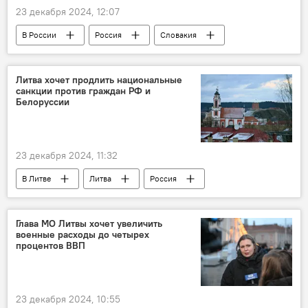
23 декабря 2024, 12:07
В России
Россия
Словакия
Политика
Владимир Путин
Роберт Фицо
Кремль
Литва хочет продлить национальные
санкции против граждан РФ и
Белоруссии
23 декабря 2024, 11:32
В Литве
Литва
Россия
Белоруссия
МИД Литвы
Глава МО Литвы хочет увеличить
военные расходы до четырех
процентов ВВП
23 декабря 2024, 10:55