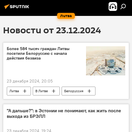
Литва
Новости от 23.12.2024
Более 584 тысяч граждан Литвы
посетили Белоруссию с начала
действия безвиза
23 декабря 2024, 20:05
Литва
В Литве
Белоруссия
безвизовый въезд
"безвиз"
безвизовый режим
Латвия
"А дальше?": в Эстонии не понимают, как жить после
выхода из БРЭЛЛ
Польша
23 декабря 2024, 19:24