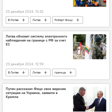
23 декабря 2024, 13:32
В Литве
Литва
Роберт Фицо
Гитанас Науседа
Владимир Путин
Литва обновит систему электронного
наблюдения на границе с РФ за счет
ЕС
23 декабря 2024, 12:59
В Литве
Литва
граница
государственная граница
Россия
наблюдение
Калининградская область
Путин рассказал Фицо свое видение
ситуации на Украине, заявили в
Укрепление Литвой границы с РФ и Белоруссией
Кремле
охрана границы
безопасность
Евросоюз (ЕС)