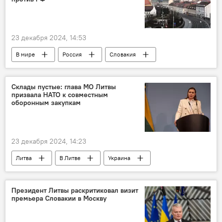
23 декабря 2024, 14:53
В мире
Россия
Словакия
санкции против России
санкции
Санкции против России
Склады пустые: глава МО Литвы
призвала НАТО к совместным
оборонным закупкам
23 декабря 2024, 14:23
Литва
В Литве
Украина
Минобороны Литвы
Довиле Шакалене
НАТО
ЕС
Президент Литвы раскритиковал визит
премьера Словакии в Москву