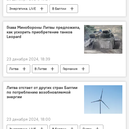
Энергетика. LIVE
В Балтии
Эстония
БРЭЛЛ
выход Литвы из БРЭЛЛ
энергетика
Глава Минобороны Литвы предложила,
как ускорить приобретение танков
электроэнергия
электричество
Leopard
энергоснабжение
23 декабря 2024, 18:39
Литва
В Литве
Германия
Минобороны Литвы
Довиле Шакалене
танк Leopard
танк
вооружение
Литва отстает от других стран Балтии
по потреблению возобновляемой
энергии
23 декабря 2024, 18:00
Энергетика. LIVE
В Балтии
Литва