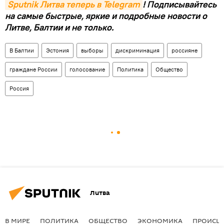
Sputnik Литва теперь в Telegram
! Подписывайтесь
на самые быстрые, яркие и подробные новости о
Литве, Балтии и не только.
В Балтии
Эстония
выборы
дискриминация
россияне
граждане России
голосование
Политика
Общество
Россия
Литва
В МИРЕ
ПОЛИТИКА
ОБЩЕСТВО
ЭКОНОМИКА
ПРОИСШ