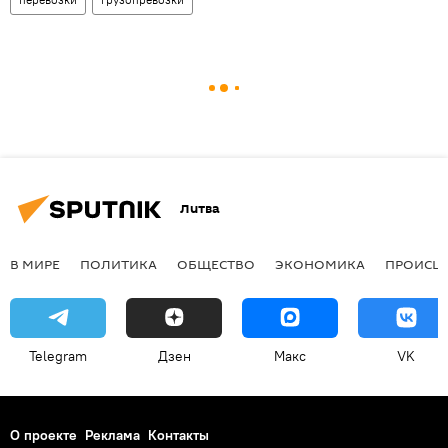
Литва
В МИРЕ
ПОЛИТИКА
ОБЩЕСТВО
ЭКОНОМИКА
ПРОИСШ
Telegram
Дзен
Макс
VK
О проекте
Реклама
Контакты