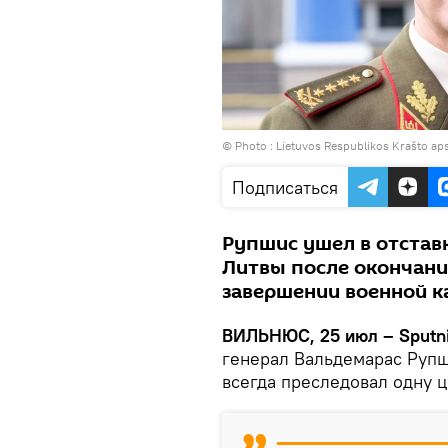
© Photo :
Lietuvos Respublikos Krašto ap
Подписаться
Рупшис ушел в отстав
Литвы после окончани
завершении военной 
ВИЛЬНЮС, 25 июл – Sputn
генерал Вальдемарас Рупши
всегда преследовал одну 