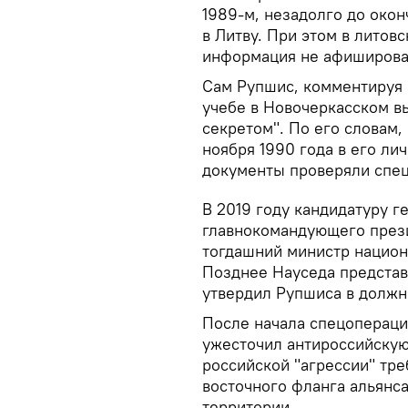
1989-м, незадолго до окон
в Литву. При этом в литов
информация не афиширова
Сам Рупшис, комментируя 
учебе в Новочеркасском в
секретом". По его словам,
ноября 1990 года в его лич
документы проверяли спе
В 2019 году кандидатуру г
главнокомандующего през
тогдашний министр национ
Позднее Науседа представ
утвердил Рупшиса в должн
После начала спецопераци
ужесточил антироссийскую 
российской "агрессии" тр
восточного фланга альянса
территории.