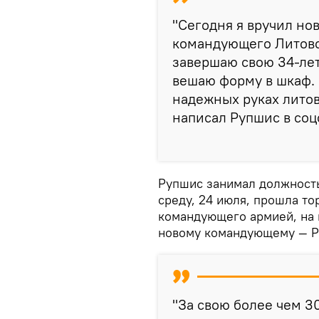
"Сегодня я вручил н
командующего Литовск
завершаю свою 34-ле
вешаю форму в шкаф. 
надежных руках литов
написал Рупшис в соц
Рупшис занимал должность
среду, 24 июля, прошла т
командующего армией, на 
новому командующему — Р
"За свою более чем 3