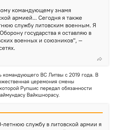
овому командующему знамя
ой армией... Сегодня я также
тнюю службу литовским военным. Я
Оборону государства я оставляю в
ских военных и союзников", —
сетях.
 командующего ВС Литвы с 2019 года. В
оржественная церемония смены
которой Рупшис передал обязанности
аймундасу Вайкшнорасу.
0-летнюю службу в литовской армии я