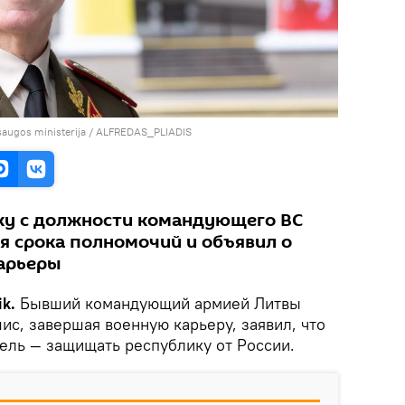
saugos ministerija / ALFREDAS_PLIADIS
ку с должности командующего ВС
я срока полномочий и объявил о
карьеры
ik.
Бывший командующий армией Литвы
с, завершая военную карьеру, заявил, что
цель — защищать республику от России.