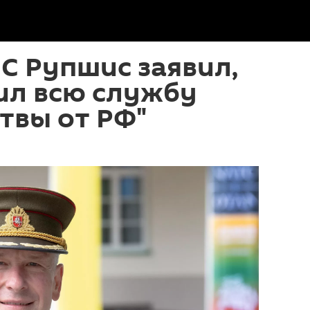
ВС Рупшис заявил,
ил всю службу
твы от РФ"