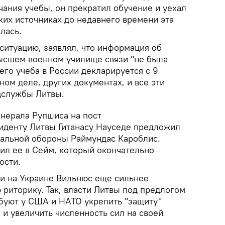
чания учебы, он прекратил обучение и уехал
ских источниках до недавнего времени эта
лась.
ситуацию, заявлял, что информация об
ысшем военном училище связи "не была
 его учеба в России декларируется с 9
ном деле, других документах, и все эти
цслужбы Литвы.
енерала Рупшиса на пост
иденту Литвы Гитанасу Науседе предложил
альной обороны Раймундас Кароблис.
ил ее в Сейм, который окончательно
ости.
и на Украине Вильнюс еще сильнее
риторику. Так, власти Литвы под предлогом
ебуют у США и НАТО укрепить "защиту"
 и увеличить численность сил на своей