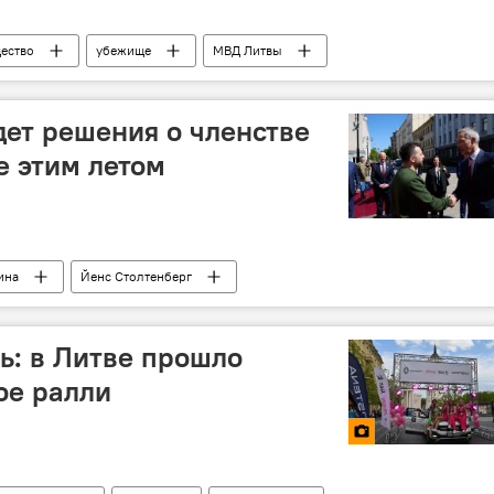
ество
убежище
МВД Литвы
дет решения о членстве
е этим летом
ина
Йенс Столтенберг
ть: в Литве прошло
ое ралли