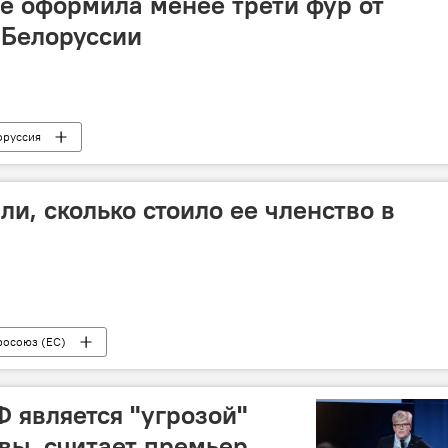
е оформила менее трети фур от
 Белоруссии
оруссия
и, сколько стоило ее членство в
росоюз (ЕС)
Ф является "угрозой"
вы, считает премьер