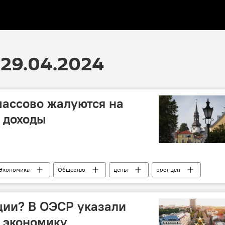
29.04.2024
ассово жалуются на
е доходы
Экономика
Общество
цены
рост цен
ции? В ОЭСР указали
 экономику