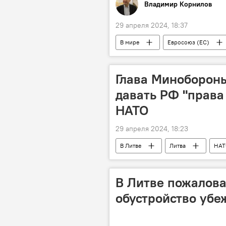
Владимир Корнилов
29 апреля 2024, 18:37
В мире
Евросоюз (ЕС)
Глава Миноборон
давать РФ "права
НАТО
29 апреля 2024, 18:23
В Литве
Литва
НАТ
В Литве пожалова
обустройство уб