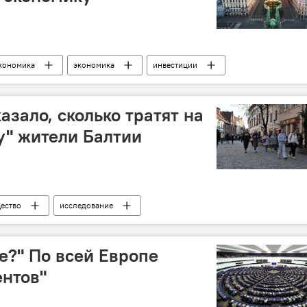
кономика
экономика
инвестиции
инансы
ОЭСР
бизнес
азало, сколько тратят на
у" жители Балтии
ество
исследование
е?" По всей Европе
ентов"