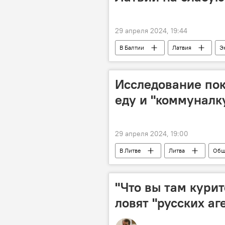
29 апреля 2024, 19:44
В Балтии
Латвия
Э
иностранные инвестиции
ф
Исследование пок
еду и "коммуналк
29 апреля 2024, 19:00
В Литве
Литва
Общ
"Что вы там курит
ловят "русских аг