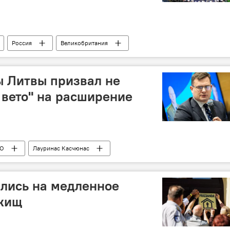
Россия
Великобритания
ы Литвы призвал не
 вето" на расширение
О
Лауринас Касчюнас
лись на медленное
ежищ