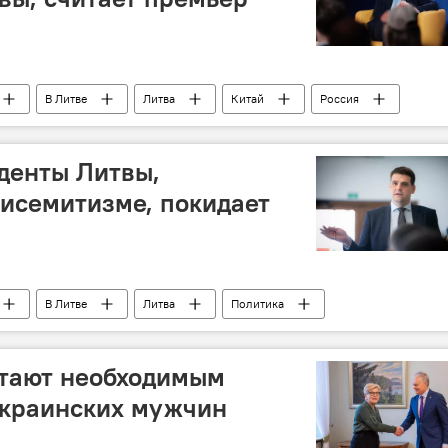
В Литве
Литва
Китай
Россия
денты Литвы,
исемитизме, покидает
В Литве
Литва
Политика
итают необходимым
украинских мужчин