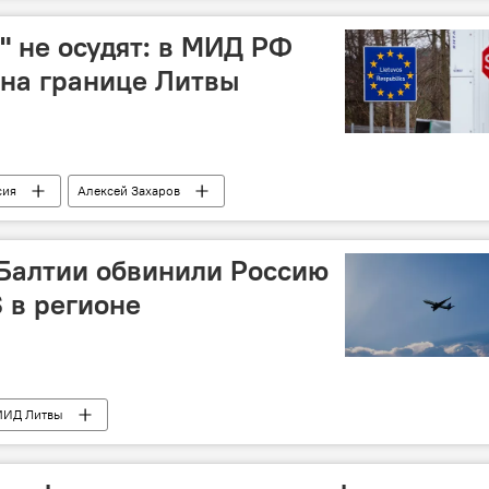
 не осудят: в МИД РФ
на границе Литвы
сия
Алексей Захаров
Балтии обвинили Россию
 в регионе
МИД Литвы