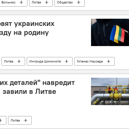
Вильнюс
Литва
Общество
овят украинских
езду на родину
Литва
Ингрида Шимоните
Гитанас Науседа
их деталей" навредит
, завили в Литве
Литва