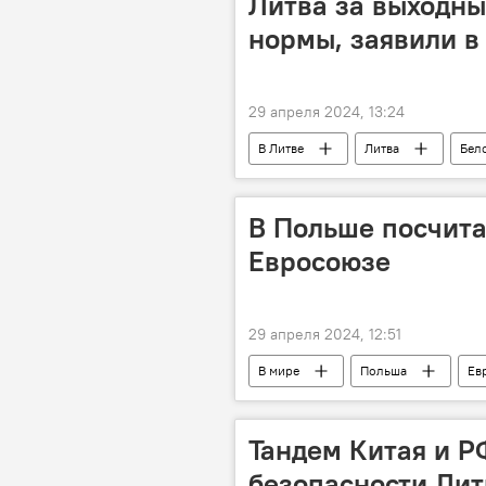
Литва за выходны
нормы, заявили в
29 апреля 2024, 13:24
В Литве
Литва
Бел
В Польше посчитал
Евросоюзе
29 апреля 2024, 12:51
В мире
Польша
Ев
Тандем Китая и Р
безопасности Лит