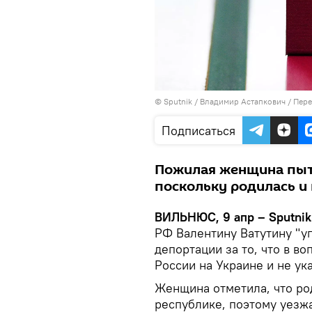
© Sputnik / Владимир Астапкович
/
Пере
Подписаться
Пожилая женщина пыт
поскольку родилась и
ВИЛЬНЮС, 9 апр – Sputnik
РФ Валентину Ватутину "у
депортации за то, что в в
России на Украине и не ук
Женщина отметила, что ро
республике, поэтому уезжа