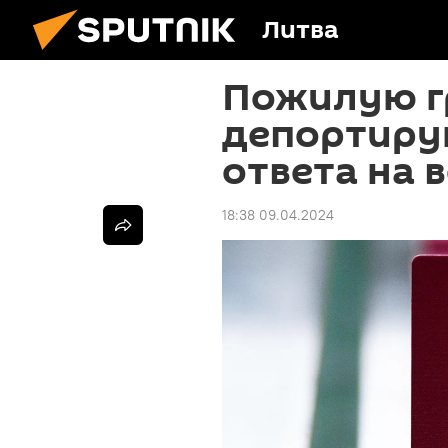
Литва
Пожилую г
депортирую
ответа на 
18:38 09.04.2024