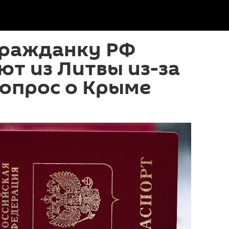
ражданку РФ
т из Литвы из-за
вопрос о Крыме