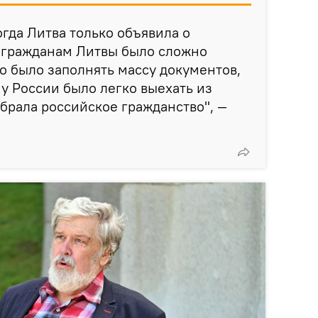
огда Литва только объявила о
а гражданам Литвы было сложно
до было заполнять массу документов,
ну России было легко выехать из
ыбрала российское гражданство", —