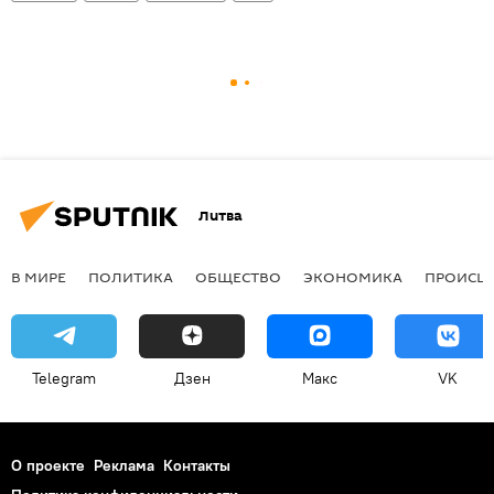
Литва
В МИРЕ
ПОЛИТИКА
ОБЩЕСТВО
ЭКОНОМИКА
ПРОИСШ
Telegram
Дзен
Макс
VK
О проекте
Реклама
Контакты