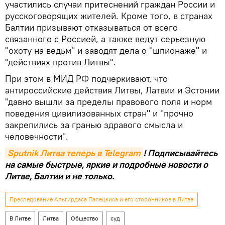
участились случаи притеснений граждан России и
русскоговорящих жителей. Кроме того, в странах
Балтии призывают отказываться от всего
связанного с Россией, а также ведут серьезную
"охоту на ведьм" и заводят дела о "шпионаже" и
"действиях против Литвы".
При этом в МИД РФ подчеркивают, что
антироссийские действия Литвы, Латвии и Эстонии
"давно вышли за пределы правового поля и норм
поведения цивилизованных стран" и "прочно
закрепились за гранью здравого смысла и
человечности".
Sputnik Литва теперь в Telegram
! Подписывайтесь
на самые быстрые, яркие и подробные новости о
Литве, Балтии и не только.
Преследование Альгирдаса Палецкиса и его сторонников в Литве
В Литве
Литва
Общество
суд