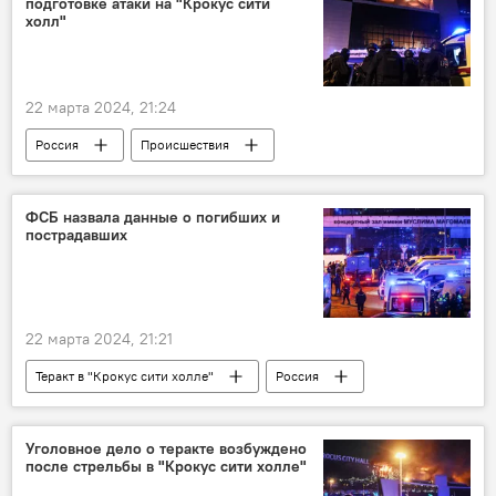
подготовке атаки на "Крокус сити
холл"
22 марта 2024, 21:24
Россия
Происшествия
Теракт в "Крокус сити холле"
Москва
США
ФСБ назвала данные о погибших и
пострадавших
22 марта 2024, 21:21
Теракт в "Крокус сити холле"
Россия
Происшествия
Уголовное дело о теракте возбуждено
после стрельбы в "Крокус сити холле"