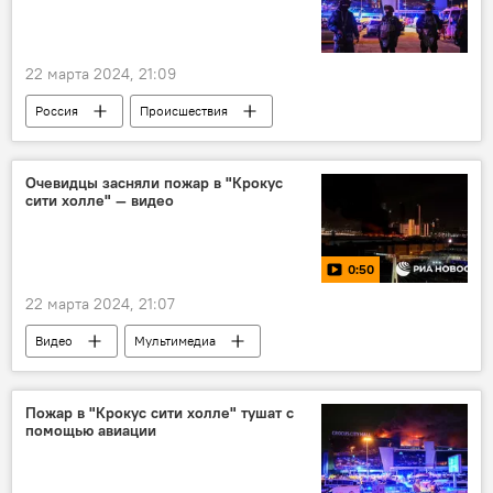
22 марта 2024, 21:09
Россия
Происшествия
Теракт в "Крокус сити холле"
Москва
Очевидцы засняли пожар в "Крокус
сити холле" — видео
0:50
22 марта 2024, 21:07
Видео
Мультимедиа
Происшествия
Теракт в "Крокус сити холле"
Пожар в "Крокус сити холле" тушат с
помощью авиации