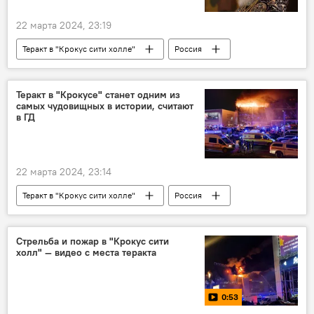
22 марта 2024, 23:19
Теракт в "Крокус сити холле"
Россия
Москва
теракт
патриарх Кирилл
РПЦ
Теракт в "Крокусе" станет одним из
самых чудовищных в истории, считают
в ГД
22 марта 2024, 23:14
Теракт в "Крокус сити холле"
Россия
Происшествия
теракт
Стрельба и пожар в "Крокус сити
холл" — видео с места теракта
0:53