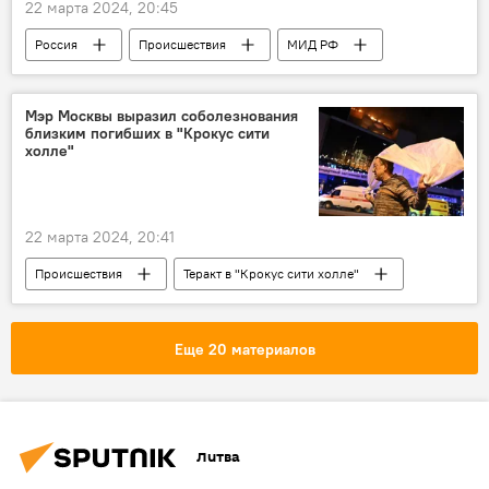
22 марта 2024, 20:45
Россия
Происшествия
МИД РФ
Мария Захарова
Теракт в "Крокус сити холле"
Мэр Москвы выразил соболезнования
близким погибших в "Крокус сити
холле"
22 марта 2024, 20:41
Происшествия
Теракт в "Крокус сити холле"
Россия
Москва
Еще 20 материалов
Литва