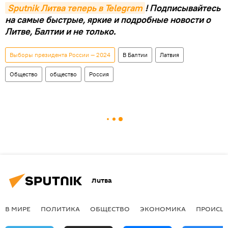
Sputnik Литва теперь в Telegram
! Подписывайтесь
на самые быстрые, яркие и подробные новости о
Литве, Балтии и не только.
Выборы президента России — 2024
В Балтии
Латвия
Общество
общество
Россия
Литва
В МИРЕ
ПОЛИТИКА
ОБЩЕСТВО
ЭКОНОМИКА
ПРОИСШ