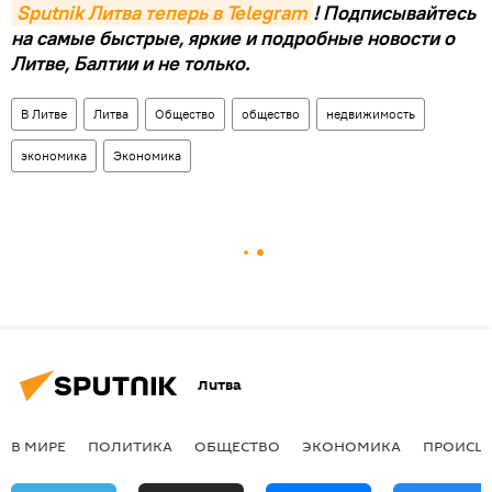
Sputnik Литва теперь в Telegram
! Подписывайтесь
на самые быстрые, яркие и подробные новости о
Литве, Балтии и не только.
В Литве
Литва
Общество
общество
недвижимость
экономика
Экономика
Литва
В МИРЕ
ПОЛИТИКА
ОБЩЕСТВО
ЭКОНОМИКА
ПРОИСШ