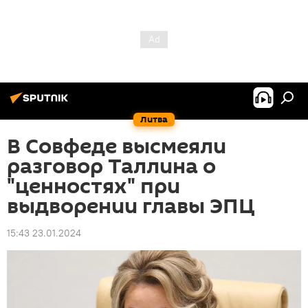
Литва
В Совфеде высмеяли
разговор Таллина о
"ценностях" при
выдворении главы ЭПЦ
15:43 23.01.2024