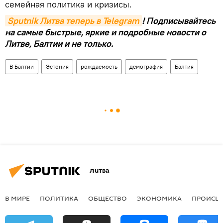
семейная политика и кризисы.
Sputnik Литва теперь в Telegram
! Подписывайтесь
на самые быстрые, яркие и подробные новости о
Литве, Балтии и не только.
В Балтии
Эстония
рождаемость
демография
Балтия
Литва
В МИРЕ
ПОЛИТИКА
ОБЩЕСТВО
ЭКОНОМИКА
ПРОИСШ