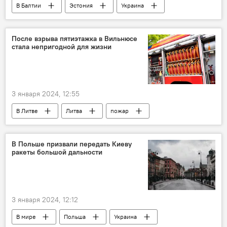
В Балтии
Эстония
Украина
Общество
помощь
финансовая помощь
поддержка
После взрыва пятиэтажка в Вильнюсе
стала непригодной для жизни
3 января 2024, 12:55
В Литве
Литва
пожар
Происшествия
Вильнюс
В Польше призвали передать Киеву
ракеты большой дальности
3 января 2024, 12:12
В мире
Польша
Украина