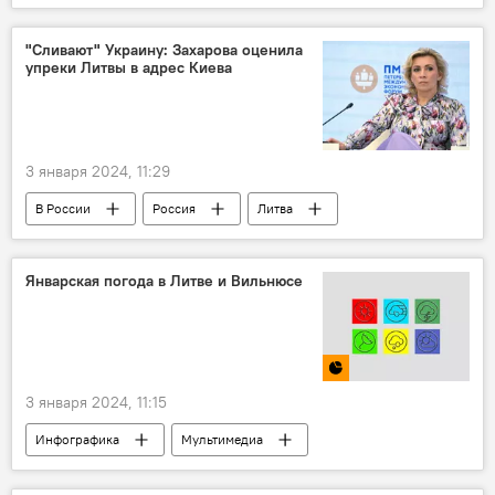
Россия
"Сливают" Украину: Захарова оценила
упреки Литвы в адрес Киева
3 января 2024, 11:29
В России
Россия
Литва
Украина
Ингрида Шимоните
Мария Захарова
Январская погода в Литве и Вильнюсе
3 января 2024, 11:15
Инфографика
Мультимедиа
погода в Литве
погода
Литва