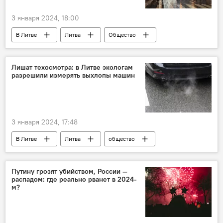
3 января 2024, 18:00
В Литве
Литва
Общество
Россия
Департамент миграции Литвы
Лишат техосмотра: в Литве экологам
разрешили измерять выхлопы машин
3 января 2024, 17:48
В Литве
Литва
общество
Общество
загрязнение
загрязнение окружающей среды
Путину грозят убийством, России —
распадом: где реально рванет в 2024-
автомобили
м?