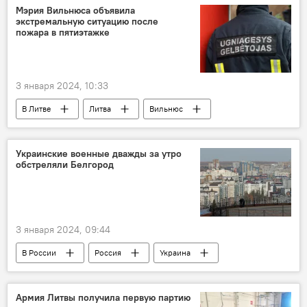
Вильнюс
Мэрия Вильнюса объявила
экстремальную ситуацию после
пожара в пятиэтажке
3 января 2024, 10:33
В Литве
Литва
Вильнюс
пожар
Происшествия
Украинские военные дважды за утро
обстреляли Белгород
3 января 2024, 09:44
В России
Россия
Украина
Армия Литвы получила первую партию