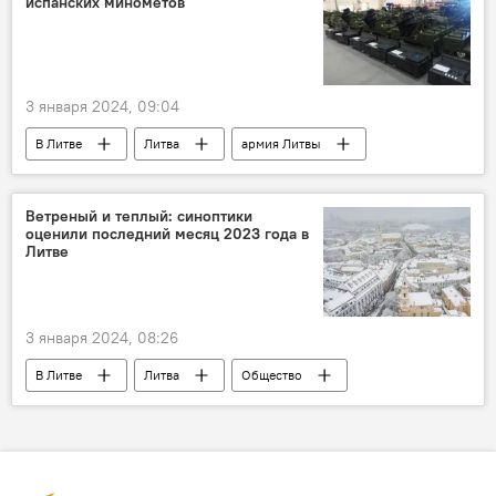
испанских минометов
3 января 2024, 09:04
В Литве
Литва
армия Литвы
Минобороны Литвы
вооружение
оружие
поставки
Ветреный и теплый: синоптики
оценили последний месяц 2023 года в
поставки вооружения
поставки оружия
Литве
3 января 2024, 08:26
В Литве
Литва
Общество
погода
Погода в Литве и Балтии
погода в Литве