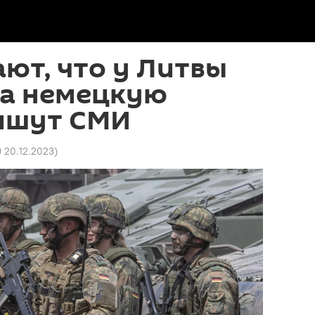
ают, что у Литвы
на немецкую
пишут СМИ
9 20.12.2023
)