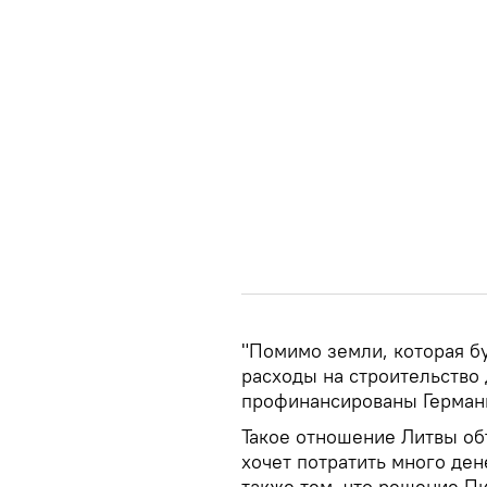
"Помимо земли, которая бу
расходы на строительство
профинансированы Германи
Такое отношение Литвы объ
хочет потратить много ден
также тем, что решение П