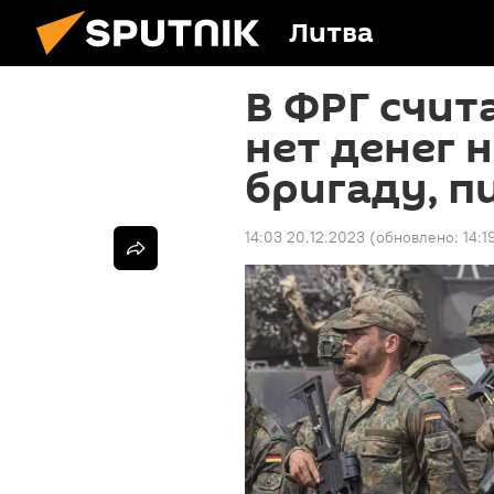
Литва
В ФРГ счит
нет денег 
бригаду, 
14:03 20.12.2023
(обновлено:
14:1