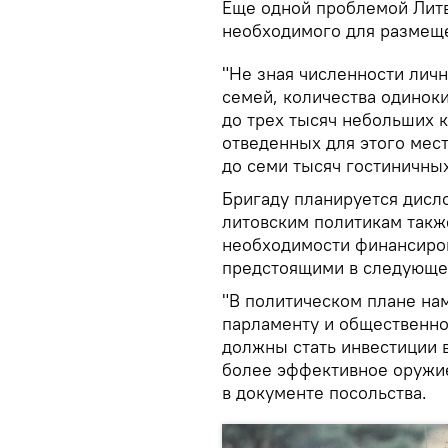
Еще одной проблемой Литв
необходимого для размеще
"Не зная численности личн
семей, количества одиноки
до трех тысяч небольших к
отведенных для этого мест
до семи тысяч гостиничных
Бригаду планируется дисл
литовским политикам такж
необходимости финансиров
предстоящими в следующем
"В политическом плане нам
парламенту и общественно
должны стать инвестиции в
более эффективное оружие
в документе посольства.