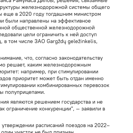
анса Рамунаса Дилбы, решения, связанные
труктуры железнодорожной системы общего
ы еще в 2020 году тогдашним министром
ни были направлены на эффективное
нной общественной железнодорожной
ледовали цели ограничить к ней доступ
 в том числе ЗАО Gargždų geležinkelis,
нимание, что, согласно законодательству
амо решает, каким железнодорожным
иоритет: например, при стимулировании
здов приоритет может быть отдан именно
стимулировании комбинированных перевозок
зы полуприцепами.
ания являются решением государства и не
ак ограничение конкуренции", — заявили в
 утверждении расписаний поездов на 2022–
 один участок не был признан