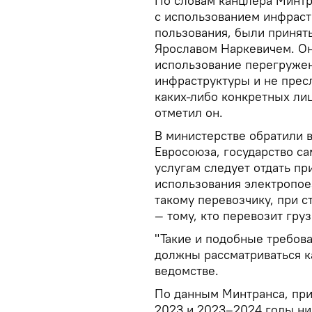
По словам канцлера Минтр
с использованием инфрас
пользования, были принят
Ярославом Наркевичем. О
использование перегруже
инфраструктуры и не прес
каких-либо конкретных лиц,
отметил он.
В министерстве обратили в
Евросоюза, государство с
услугам следует отдать пр
использования электропое
такому перевозчику, при 
— тому, кто перевозит гру
"Такие и подобные требов
должны рассматриваться к
ведомстве.
По данным Минтранса, при
2023 и 2023–2024 годы ни