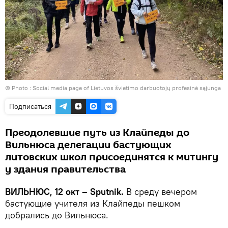
© Photo : Social media page of Lietuvos švietimo darbuotojų profesinė sąjunga
Подписаться
Преодолевшие путь из Клайпеды до
Вильнюса делегации бастующих
литовских школ присоединятся к митингу
у здания правительства
ВИЛЬНЮС, 12 окт – Sputnik.
В среду вечером
бастующие учителя из Клайпеды пешком
добрались до Вильнюса.