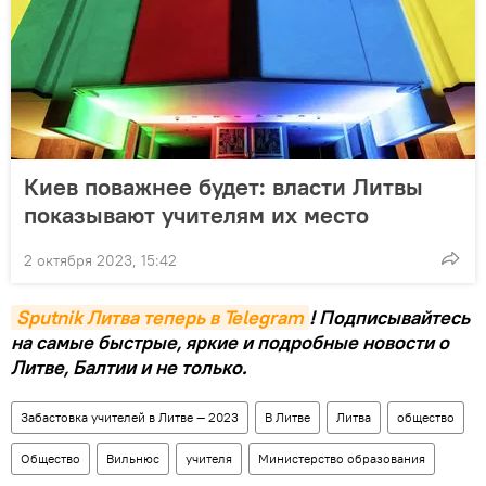
Киев поважнее будет: власти Литвы
показывают учителям их место
2 октября 2023, 15:42
Sputnik Литва теперь в Telegram
! Подписывайтесь
на самые быстрые, яркие и подробные новости о
Литве, Балтии и не только.
Забастовка учителей в Литве — 2023
В Литве
Литва
общество
Общество
Вильнюс
учителя
Министерство образования