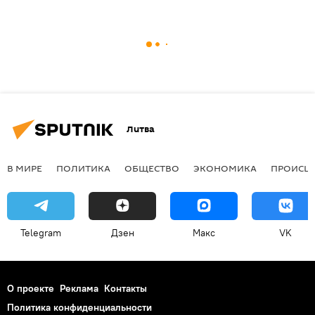
Литва
В МИРЕ
ПОЛИТИКА
ОБЩЕСТВО
ЭКОНОМИКА
ПРОИСШ
Telegram
Дзен
Макс
VK
О проекте
Реклама
Контакты
Политика конфиденциальности