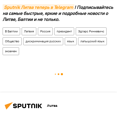
Sputnik Литва теперь в Telegram
! Подписывайтесь
на самые быстрые, яркие и подробные новости о
Литве, Балтии и не только.
В Балтии
Латвия
Россия
президент
Эдгарс Ринкевичс
Общество
дискриминация русских
язык
латышский язык
экзамен
Литва