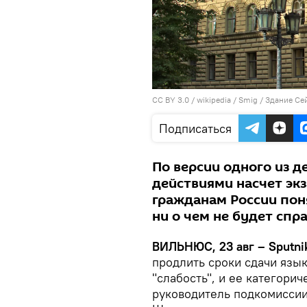
CC BY 3.0
/
wikipedia / Smig
/ Здание Се
Подписаться
По версии одного из 
действиями насчет эк
гражданам России поня
ни о чем не будет спр
ВИЛЬНЮС, 23 авг – Sputni
продлить сроки сдачи язы
"слабость", и ее категори
руководитель подкомиссии