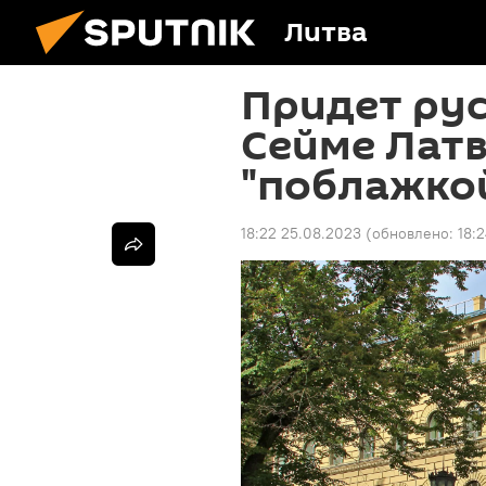
Литва
Придет рус
Сейме Лат
"поблажкой
18:22 25.08.2023
(обновлено:
18: