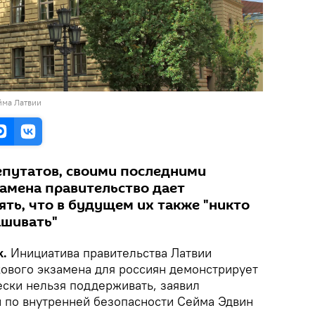
йма Латвии
депутатов, своими последними
замена правительство дает
ть, что в будущем их также "никто
ашивать"
k.
Инициатива правительства Латвии
кового экзамена для россиян демонстрирует
чески нельзя поддерживать, заявил
 по внутренней безопасности Сейма Эдвин