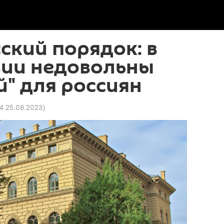
ский порядок: в
вии недовольны
" для россиян
24 25.08.2023
)