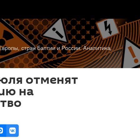
вропы, стран Балтии и России. Аналитика,
июля отменят
ию на
ство