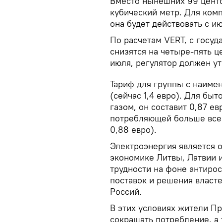
Вместо нынешних 99 центо
кубический метр. Для ком
она будет действовать с ию
По расчетам VERT, с госуд
снизятся на четыре-пять це
июля, регулятор должен ут
Тариф для группы с наимен
(сейчас 1,4 евро). Для бы
газом, он составит 0,87 ев
потребляющей больше всего
0,88 евро).
Электроэнергия является 
экономике Литвы, Латвии 
трудности на фоне антирос
поставок и решения власт
Россий.
В этих условиях жители П
сокращать потребление, а 