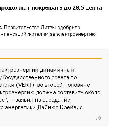
продолжит покрывать до 28,5 цента
k.
Правительство Литвы одобрило
омпенсаций жителям за электроэнергию
электроэнергии динамична и
у Государственного совета по
тики (VERT), во второй половине
ектроэнергию должна составить около
час", — заявил на заседании
тр энергетики Дайнюс Крейвис.