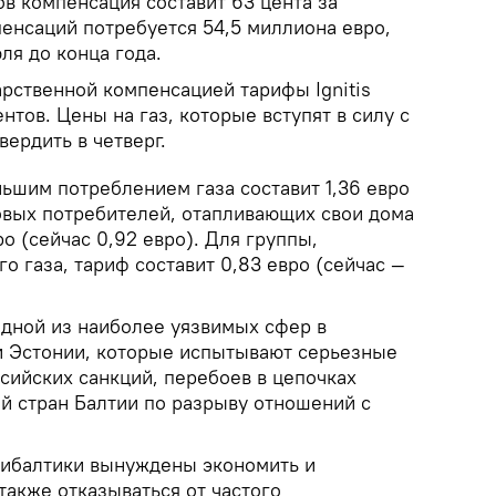
в компенсация составит 63 цента за
пенсаций потребуется 54,5 миллиона евро,
ля до конца года.
арственной компенсацией тарифы Ignitis
нтов. Цены на газ, которые вступят в силу с
вердить в четверг.
ьшим потреблением газа составит 1,36 евро
товых потребителей, отапливающих свои дома
ро (сейчас 0,92 евро). Для группы,
 газа, тариф составит 0,83 евро (сейчас —
одной из наиболее уязвимых сфер в
и Эстонии, которые испытывают серьезные
сийских санкций, перебоев в цепочках
ей стран Балтии по разрыву отношений с
рибалтики вынуждены экономить и
также отказываться от частого