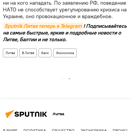
ни на кого нападать. По заявлению РФ, поведение
НАТО не способствует урегулированию кризиса на
Украине, оно провокационное и враждебное.
Sputnik Литва теперь в Telegram
! Подписывайтесь
на самые быстрые, яркие и подробные новости о
Литве, Балтии и не только.
Литва
В Литве
банк
Экономика
Литва
В МИРЕ
ПОЛИТИКА
ОБЩЕСТВО
ЭКОНОМИКА
ПРОИСШ