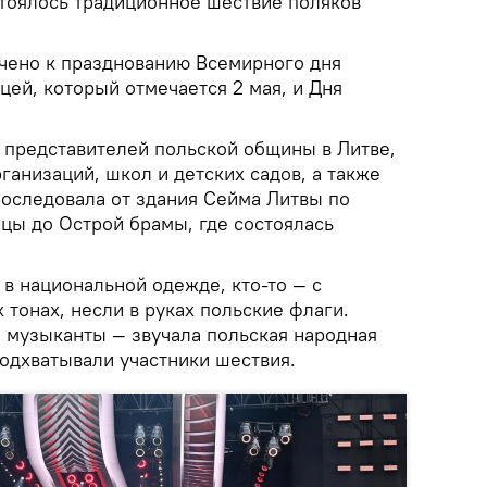
стоялось традиционное шествие поляков
чено к празднованию Всемирного дня
цей, который отмечается 2 мая, и Дня
 представителей польской общины в Литве,
анизаций, школ и детских садов, а также
роследовала от здания Сейма Литвы по
цы до Острой брамы, где состоялась
в национальной одежде, кто-то — с
 тонах, несли в руках польские флаги.
 музыканты — звучала польская народная
подхватывали участники шествия.