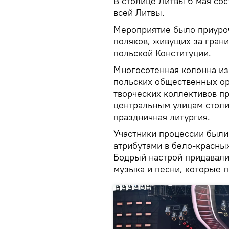
В столице Литвы 6 мая со
всей Литвы.
Мероприятие было приуро
поляков, живущих за грани
польской Конституции.
Многосотенная колонна из
польских общественных орг
творческих коллективов п
центральным улицам столи
праздничная литургия.
Участники процессии были 
атрибутами в бело-красных
Бодрый настрой придавали
музыка и песни, которые 