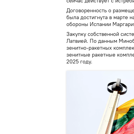
сейчас действует с истреб
Договоренность о размещ
была достигнута в марте н
обороны Испании Маргари
Закупку собственной сист
Латвией. По данным Миноб
зенитно-ракетных комплекс
зенитные ракетные компле
2025 году.