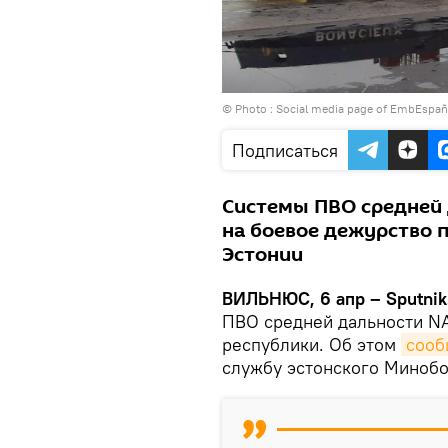
© Photo : Social media page of EmbEspañ
Подписаться
Системы ПВО средней
на боевое дежурство 
Эстонии
ВИЛЬНЮС, 6 апр – Sputnik
ПВО средней дальности N
республики. Об этом
сооб
службу эстонского Миноб