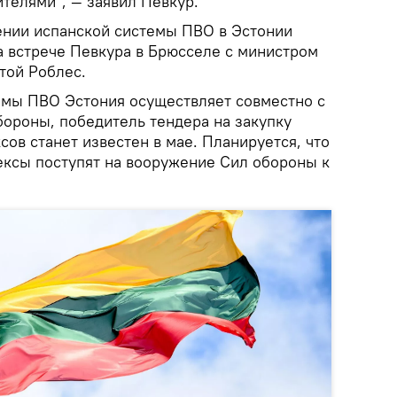
ителями", — заявил Певкур.
ении испанской системы ПВО в Эстонии
а встрече Певкура в Брюсселе с министром
той Роблес.
емы ПВО Эстония осуществляет совместно с
ороны, победитель тендера на закупку
ов станет известен в мае. Планируется, что
ксы поступят на вооружение Сил обороны к