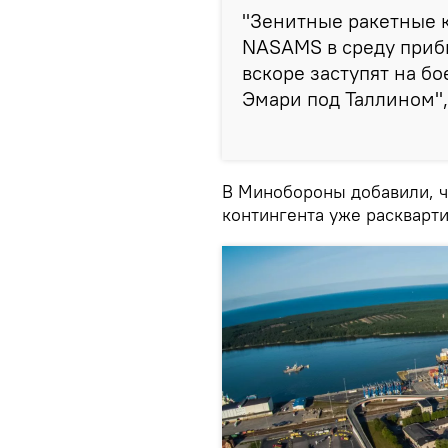
"Зенитные ракетные 
NASAMS в среду приб
вскоре заступят на б
Эмари под Таллином",
В Минобороны добавили, чт
контингента уже раскварт