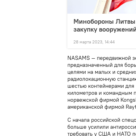
Минобороны Литвы р
закупку вооружени
28 марта 2023, 14:44
NASAMS — передвижной зе
предназначенный для бор
целями на малых и средних
радиолокационную станцию
шестью контейнерами для
километров и командным п
норвежской фирмой Kongsb
американской фирмой Rayt
С начала российской спец
больше усилили антиросси
требовать у США и НАТО п