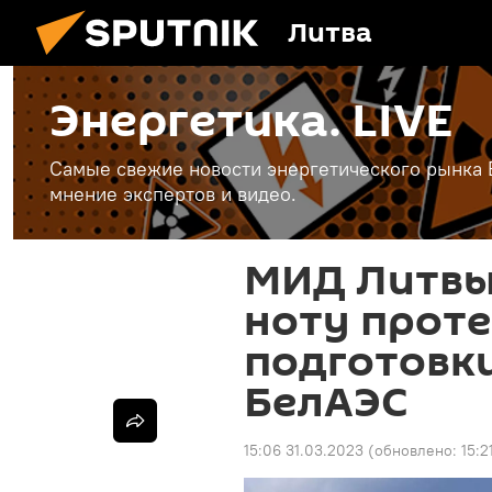
Литва
Энергетика. LIVE
Самые свежие новости энергетического рынка Е
мнение экспертов и видео.
МИД Литвы
ноту проте
подготовки
БелАЭС
15:06 31.03.2023
(обновлено:
15:2