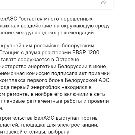
 БелАЭС "остается много нерешенных
таких как воздействие на окружающую среду
лнение международных рекомендаций.
я крупнейшим российско-белорусским
Станция с двумя реакторами ВВЭР-1200
аватт сооружается в Островце
нистерство энергетики Белоруссии в июне
приемочная комиссия подписала акт приемки
 комплекса первого блока Белорусской АЭС.
года первый энергоблок находился в
м ремонте, в ноябре его включили в сеть
и плановые регламентные работы и провели
я.
строительства БелАЭС выступал против
властей, площадка для электростанции,
литовской столицы, выбрана