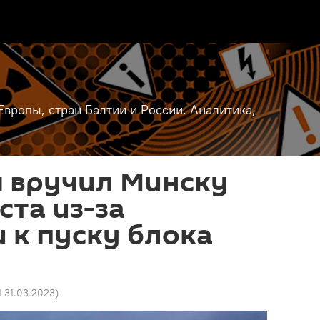
вропы, стран Балтии и России. Аналитика,
 вручил Минску
ста из-за
 к пуску блока
1 31.03.2023
)